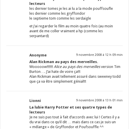
lecteurs
les dernier tomes je les ai lu a la mode pouffsoufle
les dernier comme les gryffondor
le septieme tom comme les serdaigle
et j’ai regarder le film au moin quatre fois (au moin
avant de me coller vraiment a hp (comme les
serpantard)
Anonyme
9 novembre 2008 à 12 h 09 min
Alan Rickman au pays des merveilles.
Wooooow!!!!!!!
Alice au pays
des merveilles
version Tim
Burton…. J’ai hate de voire ça!!!
Alan Rickman avait tellement assuré dans sweeney todd
que ça va être simplement génial!!!
Lionni
9 novembre 2008 à 13 h 01 min
La lubie Harry Potter et ses quatre types de
lecteurs
Je ne suis pas tout à fait d’accords avec lui ! Certes il y a
du vrai dans ce qu’il dit … mais dans ce cas je suis un
« mélange » de Gryffondor et Poufsouffle ^^