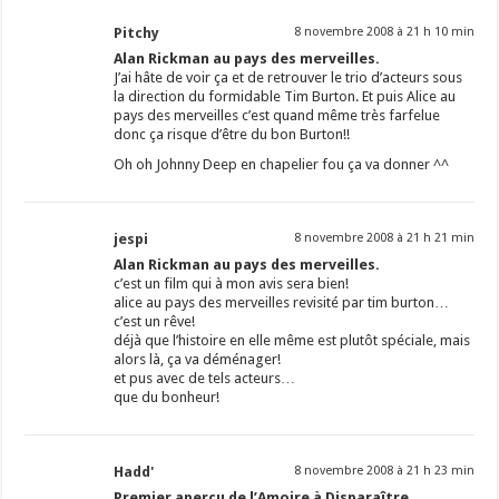
Pitchy
8 novembre 2008 à 21 h 10 min
Alan Rickman au pays des merveilles.
J’ai hâte de voir ça et de retrouver le trio d’acteurs sous
la direction du formidable Tim Burton. Et puis Alice au
pays des merveilles c’est quand même très farfelue
donc ça risque d’être du bon Burton!!
Oh oh Johnny Deep en chapelier fou ça va donner ^^
jespi
8 novembre 2008 à 21 h 21 min
Alan Rickman au pays des merveilles.
c’est un film qui à mon avis sera bien!
alice au pays des merveilles revisité par tim burton…
c’est un rêve!
déjà que l’histoire en elle même est plutôt spéciale, mais
alors là, ça va déménager!
et pus avec de tels acteurs…
que du bonheur!
Hadd'
8 novembre 2008 à 21 h 23 min
Premier aperçu de l’Amoire à Disparaître