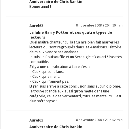
Anniversaire de Chris Rankin
Bonne annif !
Aurel63
8 novembre 2008 à 20 h 59 min
La lubie Harry Potter et ses quatre types de
lecteurs
Quel maître chanteur çui là ! Ca m’a bien fait marrer les
lecteurs qui sont regroupés dans les 4 maisons. Histoire
de mieux vendre ses analyses…
Je suis un Poufsouffle et un Serdaigle =D ouarf ! Pas très
compatible.
S’il y a une classification à faire c’est :
– Ceux qui sont fans.
– Ceux qui aiment.
– Ceux qui n’aiment pas.
Et j’en suis arrivé à cette conclusion sans aucun diplôme.
Je trouve scandaleux aussi qu’on mette dans une
catégorie, celle des Serpentard, tous les menteurs. C’est
d’un stéréotype !
Aurel63
8 novembre 2008 à 21 h 02 min
Anniversaire de Chris Rankin