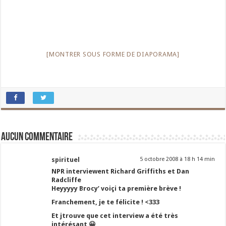
[MONTRER SOUS FORME DE DIAPORAMA]
Aucun commentaire
spirituel
5 octobre 2008 à 18 h 14 min
NPR interviewent Richard Griffiths et Dan
Radcliffe
Heyyyyy Brocy’ voiçi ta première brève !
Franchement, je te félicite ! <333
Et jtrouve que cet interview a été très
intérésant 😀