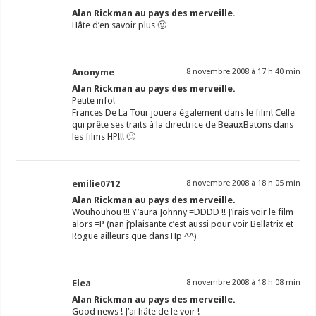
Alan Rickman au pays des merveille.
Hâte d’en savoir plus 🙂
Anonyme
8 novembre 2008 à 17 h 40 min
Alan Rickman au pays des merveille.
Petite info!
Frances De La Tour jouera également dans le film! Celle
qui prête ses traits à la directrice de BeauxBatons dans
les films HP!!! 🙂
emilie0712
8 novembre 2008 à 18 h 05 min
Alan Rickman au pays des merveille.
Wouhouhou !!! Y’aura Johnny =DDDD !! J’irais voir le film
alors =P (nan j’plaisante c’est aussi pour voir Bellatrix et
Rogue ailleurs que dans Hp ^^)
Elea
8 novembre 2008 à 18 h 08 min
Alan Rickman au pays des merveille.
Good news ! J’ai hâte de le voir !