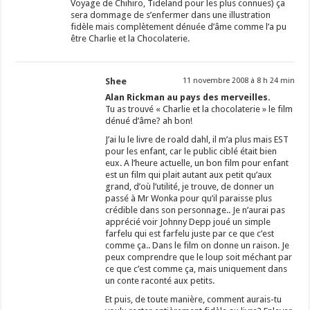
Voyage de Chihiro, Tideland pour les plus connues) ça
sera dommage de s’enfermer dans une illustration
fidèle mais complètement dénuée d’âme comme l’a pu
être Charlie et la Chocolaterie.
Shee
11 novembre 2008 à 8 h 24 min
Alan Rickman au pays des merveilles.
Tu as trouvé « Charlie et la chocolaterie » le film
dénué d’âme? ah bon!
J’ai lu le livre de roald dahl, il m’a plus mais EST
pour les enfant, car le public ciblé était bien
eux. A l’heure actuelle, un bon film pour enfant
est un film qui plait autant aux petit qu’aux
grand, d’où l’utilité, je trouve, de donner un
passé à Mr Wonka pour qu’il paraisse plus
crédible dans son personnage.. Je n’aurai pas
apprécié voir Johnny Depp joué un simple
farfelu qui est farfelu juste par ce que c’est
comme ça.. Dans le film on donne un raison. Je
peux comprendre que le loup soit méchant par
ce que c’est comme ça, mais uniquement dans
un conte raconté aux petits.
Et puis, de toute manière, comment aurais-tu