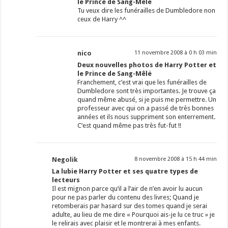
le Prince de Sang-Mêlé
Tu veux dire les funérailles de Dumbledore non
ceux de Harry ^^
nico
11 novembre 2008 à 0 h 03 min
Deux nouvelles photos de Harry Potter et
le Prince de Sang-Mêlé
Franchement, c’est vrai que les funérailles de
Dumbledore sont très importantes. Je trouve ça
quand même abusé, si je puis me permettre. Un
professeur avec qui on a passé de très bonnes
années et ils nous suppriment son enterrement.
C’est quand même pas très fut-fut !!
Negolik
8 novembre 2008 à 15 h 44 min
La lubie Harry Potter et ses quatre types de
lecteurs
Il est mignon parce qu’il a l’air de n’en avoir lu aucun
pour ne pas parler du contenu des livres; Quand je
retomberais par hasard sur des tomes quand je serai
adulte, au lieu de me dire « Pourquoi ais-je lu ce truc » je
le relirais avec plaisir et le montrerai à mes enfants.