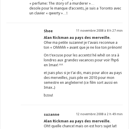
« perfume: The story of a murderer »…
desole pour le manque d’accents, je suis a Toronto avec
un clavier « qwerty »…!
Shee
11 novembre 2008 à 8 h 27 min
Alan Rickman au pays des merveille.
Ohw ma petite suzanne! je t’avais reconnue a
ton « Ohhhhh » avant que je ne lise ton prénom!
On t’excuse pour les accents! hé whé! on sra à
londres aux grandes vacances pour voir l’hp6
en Imax! ^^
et jsais plus si je t’ai dis, mais pour alice au pays
des merveilles, jsuis pile en 2010 pour mon
semestre en angleterre! (ce film sort aussi en
Imax..)
bzou!
suzanne
12 novembre 2008 à 2 h 49 min
Alan Rickman au pays des merveille.
Oh!! quelle chance! mais on est hors sujet la!!