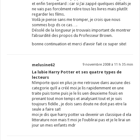
et enfin Serpentard : car si j’ai zappé quelques détails je
ne vais pas forcément relire tous les livres mais plutôt
regarder les films.
Voilà je pense sans me tromper, je crois que nous
sommes bcp ds ce cas….
Désolé de la longueur je trouvais important de montrer
l’absurdité des propos du Professeur Brown.
bonne continuation et merci d’avoir fait ce super site!
melusine62
9 novembre 2008 à 11 h 35 min
La lubie Harry Potter et ses quatre types de
lecteurs
N’importe quoi en plus je me retrouve dans aucune des
categorie qu’il a créé moi je lis rapidemment en une
traite puis tome puis je le lis uen deuxieme fouis en
prenant tout mon temps et analysant tout et je suis
toujours fidéle , je dois sans doute ne doit pas etre la
seule a faire sa!!
moi je dis que harry potter va devenir un classique d ela
litterature non mais !! moi je l’oublirai pas et je le lirai un
jour un mes enfants mdr