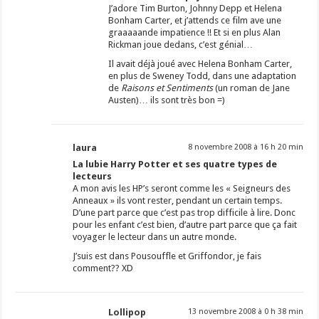
J’adore Tim Burton, Johnny Depp et Helena
Bonham Carter, et j’attends ce film ave une
graaaaande impatience !! Et si en plus Alan
Rickman joue dedans, c’est génial…
Il avait déjà joué avec Helena Bonham Carter,
en plus de Sweney Todd, dans une adaptation
de
Raisons et Sentiments
(un roman de Jane
Austen)… ils sont très bon =)
laura
8 novembre 2008 à 16 h 20 min
La lubie Harry Potter et ses quatre types de
lecteurs
A mon avis les HP’s seront comme les « Seigneurs des
Anneaux » ils vont rester, pendant un certain temps.
D’une part parce que c’est pas trop difficile à lire. Donc
pour les enfant c’est bien, d’autre part parce que ça fait
voyager le lecteur dans un autre monde.
J’suis est dans Pousouffle et Griffondor, je fais
comment?? XD
Lollipop
13 novembre 2008 à 0 h 38 min