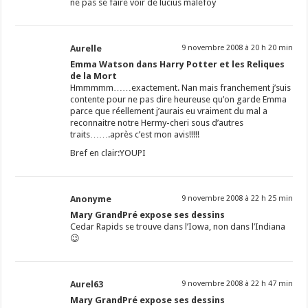
ne pas se faire voir de lucius malefoy
Aurelle
9 novembre 2008 à 20 h 20 min
Emma Watson dans Harry Potter et les Reliques
de la Mort
Hmmmmm……exactement. Nan mais franchement j’suis
contente pour ne pas dire heureuse qu’on garde Emma
parce que réellement j’aurais eu vraiment du mal a
reconnaitre notre Hermy-cheri sous d’autres
traits…….après c’est mon avis!!!!!
Bref en clair:YOUPI
Anonyme
9 novembre 2008 à 22 h 25 min
Mary GrandPré expose ses dessins
Cedar Rapids se trouve dans l’Iowa, non dans l’Indiana
😉
Aurel63
9 novembre 2008 à 22 h 47 min
Mary GrandPré expose ses dessins