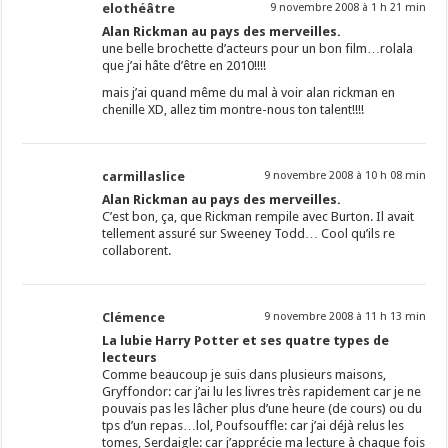
elothéâtre
9 novembre 2008 à 1 h 21 min
Alan Rickman au pays des merveilles.
une belle brochette d’acteurs pour un bon film…rolala
que j’ai hâte d’être en 2010!!!!
mais j’ai quand même du mal à voir alan rickman en
chenille XD, allez tim montre-nous ton talent!!!!
carmillaslice
9 novembre 2008 à 10 h 08 min
Alan Rickman au pays des merveilles.
C’est bon, ça, que Rickman rempile avec Burton. Il avait
tellement assuré sur Sweeney Todd… Cool qu’ils re
collaborent.
Clémence
9 novembre 2008 à 11 h 13 min
La lubie Harry Potter et ses quatre types de
lecteurs
Comme beaucoup je suis dans plusieurs maisons,
Gryffondor: car j’ai lu les livres très rapidement car je ne
pouvais pas les lâcher plus d’une heure (de cours) ou du
tps d’un repas…lol, Poufsouffle: car j’ai déjà relus les
tomes, Serdaigle: car j’apprécie ma lecture à chaque fois