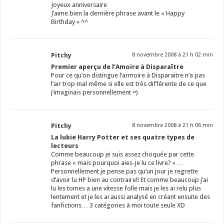
Joyeux anniversaire
J’aime bien la dernière phrase avant le « Happy
Birthday » ^^
Pitchy
8 novembre 2008 à 21 h 02 min
Premier aperçu de l’Amoire à Disparaître
Pour ce qu’on distingue l’armoire à Disparaitre n’a pas
l’air trop mal même si elle est très différente de ce que
j’imaginais personnellement =)
Pitchy
8 novembre 2008 à 21 h 06 min
La lubie Harry Potter et ses quatre types de
lecteurs
Comme beaucoup je suis assez choquée par cette
phrase « mais pourquoi aies-je lu ce livre? » …
Personnellement je pense pas qu’un jour je regrette
d’avoir lu HP bien au contraire!! Et comme beaucoup j’ai
lu les tomes a une vitesse folle mais je les ai relu plus
lentement et je les ai aussi analysé en créant ensuite des
fanfictions… 3 catégories à moi toute seule XD