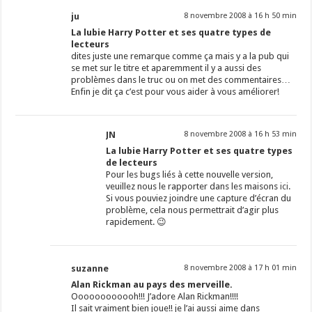
ju
8 novembre 2008 à 16 h 50 min
La lubie Harry Potter et ses quatre types de
lecteurs
dites juste une remarque comme ça mais y a la pub qui
se met sur le titre et aparemment il y a aussi des
problèmes dans le truc ou on met des commentaires…
Enfin je dit ça c’est pour vous aider à vous améliorer!
JN
8 novembre 2008 à 16 h 53 min
La lubie Harry Potter et ses quatre types
de lecteurs
Pour les bugs liés à cette nouvelle version,
veuillez nous le rapporter dans les maisons
ici
.
Si vous pouviez joindre une capture d’écran du
problème, cela nous permettrait d’agir plus
rapidement. 😉
suzanne
8 novembre 2008 à 17 h 01 min
Alan Rickman au pays des merveille.
Oooooooooooh!!! J’adore Alan Rickman!!!!
Il sait vraiment bien joue!! je l’ai aussi aime dans