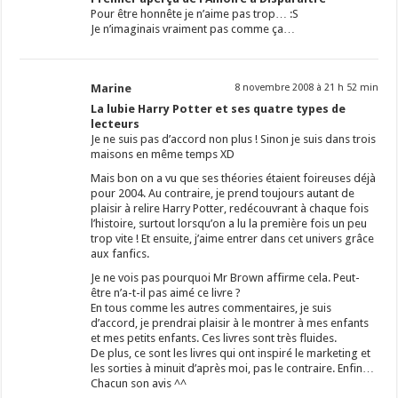
Pour être honnête je n’aime pas trop… :S
Je n’imaginais vraiment pas comme ça…
Marine
8 novembre 2008 à 21 h 52 min
La lubie Harry Potter et ses quatre types de
lecteurs
Je ne suis pas d’accord non plus ! Sinon je suis dans trois
maisons en même temps XD
Mais bon on a vu que ses théories étaient foireuses déjà
pour 2004. Au contraire, je prend toujours autant de
plaisir à relire Harry Potter, redécouvrant à chaque fois
l’histoire, surtout lorsqu’on a lu la première fois un peu
trop vite ! Et ensuite, j’aime entrer dans cet univers grâce
aux fanfics.
Je ne vois pas pourquoi Mr Brown affirme cela. Peut-
être n’a-t-il pas aimé ce livre ?
En tous comme les autres commentaires, je suis
d’accord, je prendrai plaisir à le montrer à mes enfants
et mes petits enfants. Ces livres sont très fluides.
De plus, ce sont les livres qui ont inspiré le marketing et
les sorties à minuit d’après moi, pas le contraire. Enfin…
Chacun son avis ^^