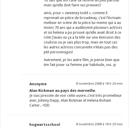
Tu sais que tim case sa femme un peu partout
mais qu’elle doit faire ses preuves?
ainsi, pour « sweeney todd », comme il
reprenait un pièce de broadway, c’est l’écrivain-
metteur en scène de la pièce lui-meme qui a au
moins 70 ans qui a auditionné plusieurs actrices
et où helena a pu prouvé qu’elle avait droit à ce
role! J’avais vu ça a la télé sur une émission des
coulisse ou je sais plus trop, mais en tout cas
les autres actrices concurente n’étais pas des
ptit personnages!
Autrement, pr les autre film, je pense bien que
tim fait jouer sa femme par habitude, oui. :p
Anonyme
8 novembre 2008 à 18 h 24 min
Alan Rickman au pays des merveille.
Je suis pressée de voir cette œuvre..c’est très prometteur
avec Johnny Depp, Alan Rickman et Helena Boham
Carter.. =DD
hogwartsschool
8 novembre 2008 à 18 h 29 min