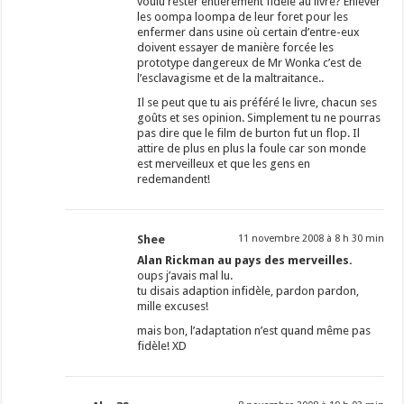
voulu rester entièrement fidèle au livre? Enlever
les oompa loompa de leur foret pour les
enfermer dans usine où certain d’entre-eux
doivent essayer de manière forcée les
prototype dangereux de Mr Wonka c’est de
l’esclavagisme et de la maltraitance..
Il se peut que tu ais préféré le livre, chacun ses
goûts et ses opinion. Simplement tu ne pourras
pas dire que le film de burton fut un flop. Il
attire de plus en plus la foule car son monde
est merveilleux et que les gens en
redemandent!
Shee
11 novembre 2008 à 8 h 30 min
Alan Rickman au pays des merveilles.
oups j’avais mal lu.
tu disais adaption infidèle, pardon pardon,
mille excuses!
mais bon, l’adaptation n’est quand même pas
fidèle! XD