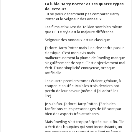
La lubie Harry Potter et ses quatre types
de lecteurs
Tu ne peux décemment pas comparer Harry
Potter et le Seigneur des Anneaux.
Les films et l’œuvre de Tolkien sont bien mieux
que HP. Le style est la majeure différence.
Seigneur des Anneaux est un classique.
J’adore Harry Potter mais il ne deviendra pas un
classique. C’est mon avis mais
malheureusement la plume de Rowling manque
singulièrement de style. C’est objectivement mal
écrit. D’une simplicité ennuyeuse, presque
artificielle.
Les quatre premiers tomes étaient géniaux, à
couper le souffle. Mais les trois derniers ont
perdu de leur saveur (même si j’ai adoré les
lire).
Je suis fan. J’adore Harry Potter. J’écris des
fanfictions et les personnages de HP sont par
bien des aspects très attachants.
Mais Rowling s’est trop précipitée sur la fin. Elle
a écrit des bouquins qui sont inconsistants, un
peu ennuyeux par rapport au début (même si