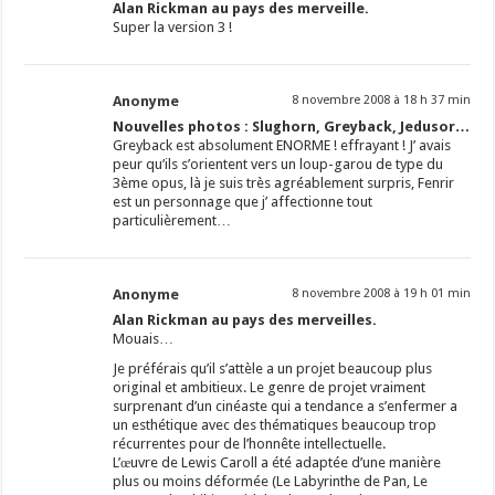
Alan Rickman au pays des merveille.
Super la version 3 !
Anonyme
8 novembre 2008 à 18 h 37 min
Nouvelles photos : Slughorn, Greyback, Jedusor…
Greyback est absolument ENORME ! effrayant ! J’ avais
peur qu’ils s’orientent vers un loup-garou de type du
3ème opus, là je suis très agréablement surpris, Fenrir
est un personnage que j’ affectionne tout
particulièrement…
Anonyme
8 novembre 2008 à 19 h 01 min
Alan Rickman au pays des merveilles.
Mouais…
Je préférais qu’il s’attèle a un projet beaucoup plus
original et ambitieux. Le genre de projet vraiment
surprenant d’un cinéaste qui a tendance a s’enfermer a
un esthétique avec des thématiques beaucoup trop
récurrentes pour de l’honnête intellectuelle.
L’œuvre de Lewis Caroll a été adaptée d’une manière
plus ou moins déformée (Le Labyrinthe de Pan, Le