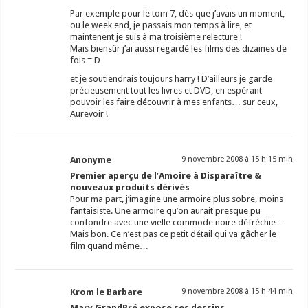
Par exemple pour le tom 7, dès que j’avais un moment,
ou le week end, je passais mon temps à lire, et
maintenent je suis à ma troisième relecture !
Mais biensûr j’ai aussi regardé les films des dizaines de
fois = D
et je soutiendrais toujours harry ! D’ailleurs je garde
précieusement tout les livres et DVD, en espérant
pouvoir les faire découvrir à mes enfants… sur ceux,
Aurevoir !
Anonyme
9 novembre 2008 à 15 h 15 min
Premier aperçu de l’Amoire à Disparaître &
nouveaux produits dérivés
Pour ma part, j’imagine une armoire plus sobre, moins
fantaisiste. Une armoire qu’on aurait presque pu
confondre avec une vielle commode noire défréchie…
Mais bon. Ce n’est pas ce petit détail qui va gâcher le
film quand même…
Krom le Barbare
9 novembre 2008 à 15 h 44 min
Mary GrandPré expose ses dessins