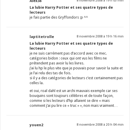
Alex38
8 novembre 2008 à 19 h 03 min
La lubie Harry Potter et ses quatre types de
lecteurs
je fais partie des Gryffondors :p ^^
laptitetrolle
8 novembre 2008 à 19 h 16 min
La lubie Harry Potter et ses quatre types de
lecteurs
je ne suis carrément pas d’accord avec ce mec.
catégories bidon : ceux qui ont vus les films ne
prétendent pas avoir lu les livres.
j’ai lu hp le plus vite que je pouvais pour savoir la suite et
je l’ai relu des tas de fois.
si il y a des catégories de lecteurs c’est certainement pas
celles la.
et oui, roal dahl est un archi mauvais exemple car ses
bouquins sont toujours célèbres et de toute façon,
comme si les lecteurs d’hp allaient se dire « mais
comment j’ai pu lire ce « truc » », non mais vraiment…
youen2
8 novembre 2008 à 20 h 04 min