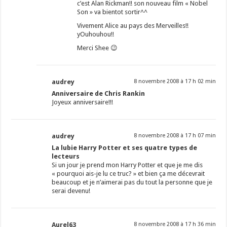
c’est Alan Rickman!! son nouveau film « Nobel
Son » va bientot sortir^^
Vivement Alice au pays des Merveilles!!
yOuhouhou!!
Merci Shee 😉
audrey
8 novembre 2008 à 17 h 02 min
Anniversaire de Chris Rankin
Joyeux anniversaire!!!
audrey
8 novembre 2008 à 17 h 07 min
La lubie Harry Potter et ses quatre types de
lecteurs
Si un jour je prend mon Harry Potter et que je me dis
« pourquoi ais-je lu ce truc? » et bien ça me décevrait
beaucoup et je n’aimerai pas du tout la personne que je
serai devenu!
Aurel63
8 novembre 2008 à 17 h 36 min