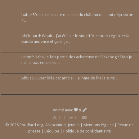
babar50: est ce la suite des sets du château qui sont déjà sortie
?...
Lily3quard: Woah... J'ai été sur le site officiel pour regarder la
bande annonce et ça en je...
Lolott': Haha, je fais partie des acheteuse de l’Ickabog ! Mais je
ne l'ai pas encore lu....
Albus5: Super idée cet article ! J'ai hâte de lire la suite !...
Animé avec
&
© 2026 Poudlard.org, Association iJeunes |
Mentions légales
|
Revue de
presse
|
L'équipe
|
Politique de confidentialité