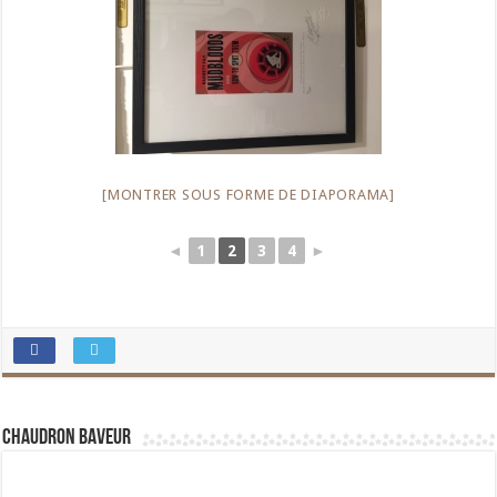
[MONTRER SOUS FORME DE DIAPORAMA]
◄
1
2
3
4
►
Chaudron Baveur