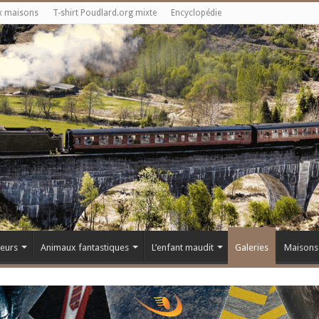
x maisons
T-shirt Poudlard.org mixte
Encyclopédie
teurs
Animaux fantastiques
L’enfant maudit
Galeries
Maisons