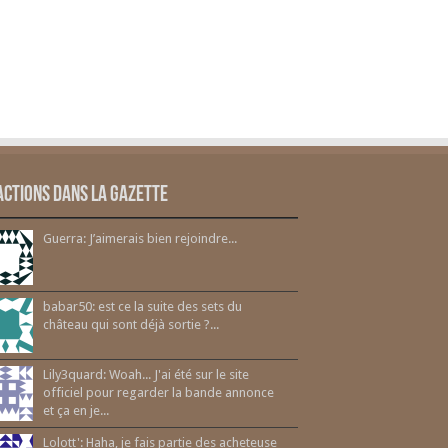
actions dans la gazette
Guerra: J’aimerais bien rejoindre...
babar50: est ce la suite des sets du
château qui sont déjà sortie ?...
Lily3quard: Woah... J'ai été sur le site
officiel pour regarder la bande annonce
et ça en je...
Lolott': Haha, je fais partie des acheteuse