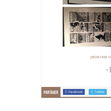
[MONTRER S
◄
Facebook
Twitter
Partager