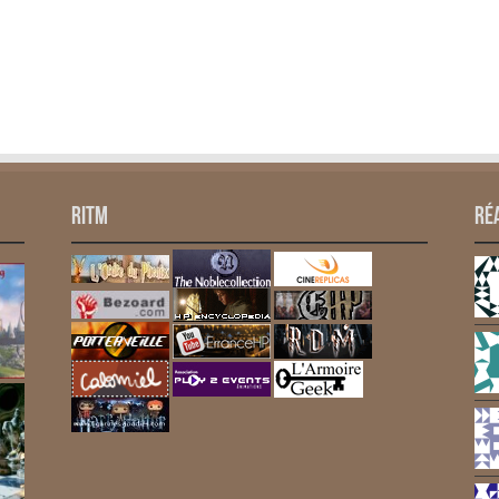
RITM
Ré