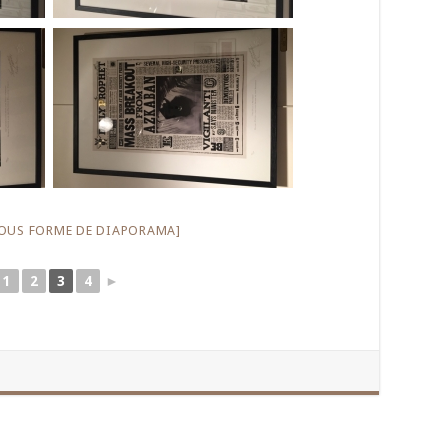
OUS FORME DE DIAPORAMA]
1
2
3
4
►