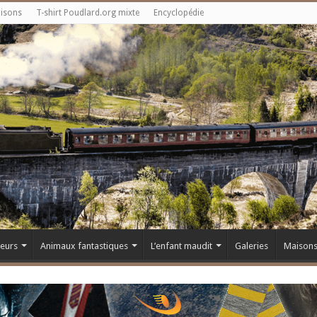
aisons
T-shirt Poudlard.org mixte
Encyclopédie
teurs
Animaux fantastiques
L’enfant maudit
Galeries
Maison