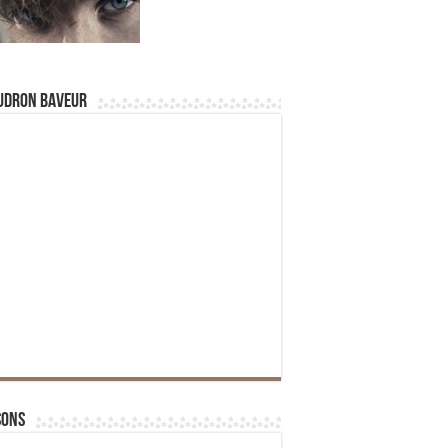
udron Baveur
sons