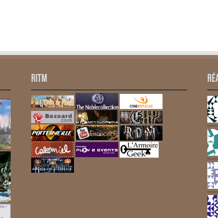
RITM
Ré