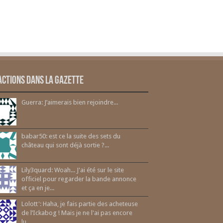
actions dans la gazette
Guerra: J’aimerais bien rejoindre...
babar50: est ce la suite des sets du
château qui sont déjà sortie ?...
Lily3quard: Woah... J'ai été sur le site
officiel pour regarder la bande annonce
et ça en je...
Lolott': Haha, je fais partie des acheteuse
de l’Ickabog ! Mais je ne l'ai pas encore
lu....