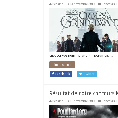
Pensine
13 novembre 2018
Concours
,
L
envoyer vos nom – prénom – jour/mois …
Lire la suite »
Facebook
Twitter
Résultat de notre concours
Pensine
11 novembre 2018
Concours
,
L