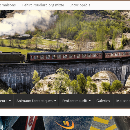
x maisons
T-shirt Poudlard.org mixte
Encyclopédie
teurs
Animaux fantastiques
L’enfant maudit
Galeries
Maison