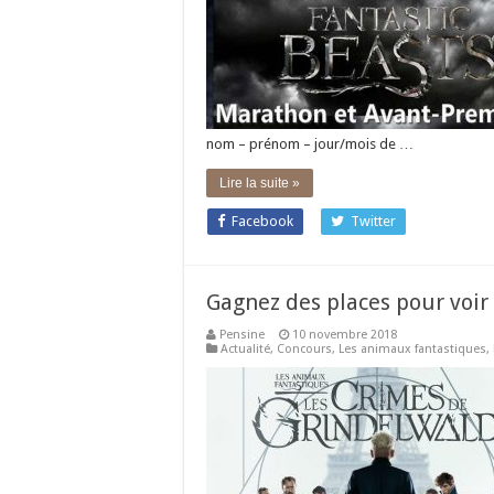
nom – prénom – jour/mois de …
Lire la suite »
Facebook
Twitter
Gagnez des places pour voir
Pensine
10 novembre 2018
Actualité
,
Concours
,
Les animaux fantastiques
,