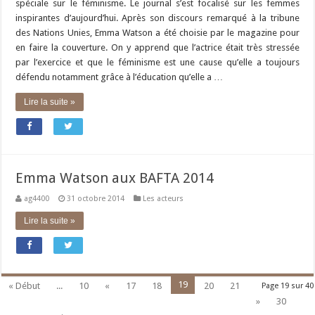
spéciale sur le féminisme. Le journal s’est focalisé sur les femmes
inspirantes d’aujourd’hui. Après son discours remarqué à la tribune
des Nations Unies, Emma Watson a été choisie par le magazine pour
en faire la couverture. On y apprend que l’actrice était très stressée
par l’exercice et que le féminisme est une cause qu’elle a toujours
défendu notamment grâce à l’éducation qu’elle a …
Lire la suite »
Emma Watson aux BAFTA 2014
ag4400
31 octobre 2014
Les acteurs
Lire la suite »
19
« Début
...
10
«
17
18
20
21
Page 19 sur 40
»
30