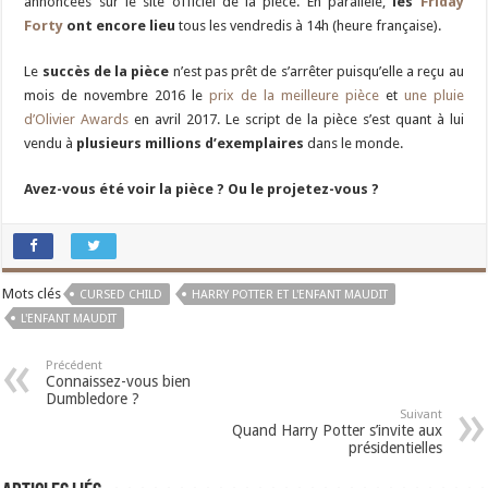
annoncées sur le site officiel de la pièce. En parallèle,
les
Friday
Forty
ont encore
lieu
tous les vendredis à 14h (heure française).
Le
succès de la pièce
n’est pas prêt de s’arrêter puisqu’elle a reçu au
mois de novembre 2016 le
prix de la meilleure pièce
et
une pluie
d’Olivier Awards
en avril 2017. Le script de la pièce s’est quant à lui
vendu à
plusieurs millions d’exemplaires
dans le monde.
Avez-vous été voir la pièce ? Ou le projetez-vous ?
Mots clés
CURSED CHILD
HARRY POTTER ET L'ENFANT MAUDIT
L'ENFANT MAUDIT
Précédent
Connaissez-vous bien
Dumbledore ?
Suivant
Quand Harry Potter s’invite aux
présidentielles