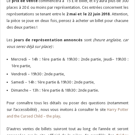
Le
prix de vente
commencera à 15 £ le billet, et il y aura plus de 300
places à 20 £ ou moins par représentation. Ces entrées concernent les
représentations se tenant entre le
2 mai et le 22 juin 2018
. Attention,
la pièce se joue en deux fois, pensez à acheter un billet pour chacune
des deux parties !
Les
jours de représentation annoncés
sont
(heure anglaise, car
vous serez déjà sur place)
:
Mercredi – 14h : 1ère partie & 19h30 : 2nde partie, Jeudi– 19h30 :
1ère partie,
Vendredi – 19h30 : 2nde partie,
Samedi – 14h : 1ère partie & 19h30 : 2nde partie,
Dimanche – 13h : 1ère partie & 18h30 : 2nde partie.
Pour connaître tous les détails ou poser des questions (notamment
sur l’accessibilité) , nous vous invitons à consulter le site
Harry Potter
and the Cursed Child – the play
.
D’autres ventes de billets suivront tout au long de l’année et seront