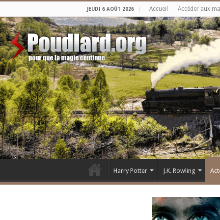
Accueil
Accéder aux m
JEUDI 6 AOÛT 2026
Harry Potter
J.K. Rowling
Act