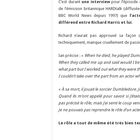
C’est durant
une interview
pour l’épisode 
de l’émission britannique HARDtalk (diffusé
BBC World News depuis 1997) que
l’ac
différend entre Richard Harris et lui
.
Richard n’aurait pas approuvé sa façon d
techniquement, manque cruellement de passi
Ian précise : «
When he died, he played Dumbl
When they called me up and said would I be in
what part but I worked out what they were th
I couldn’t take over the part from an actor 
«
À sa mort, il jouait le sorcier Dumbledore. J
Quand ils m’ont appelé pour savoir si j’étais
pas précisé le rôle, mais j’ai senti le coup venir
Je ne pouvais pas reprendre le rôle d’un act
Le rôle a tout de même été très bien t