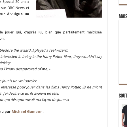
« Spécial 20 ans »
e sur BBC News et
teur divulgue un
Mai
e jouer qui, d’après lui, bien que parfaitement maîtrisée
on.
edore the wizard. I played a real wizard.
terested in being in the Harry Potter films, they wouldn’t say
inking.
who I know disapproved of me.
»
e jouais un vrai sorcier.
 intéressé pour jouer dans les films Harry Potter, ils ne m’ont
, j’ai deviné ce qu’ils avaient en tête.
Sou
eur qui désapprouvait ma façon de jouer.
»
enu par
Michael Gambon
!