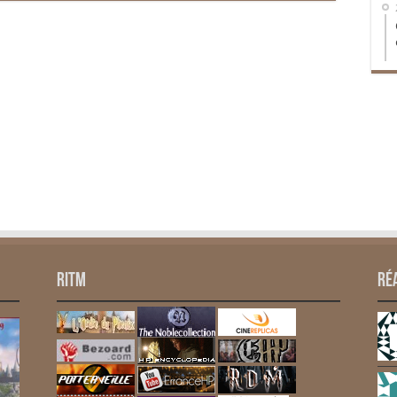
RITM
Ré