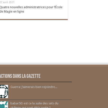
27 avril 2021
Quatre nouvelles administratrices pour l’École
de Magie en ligne
actions dans la gazette
Guerra: J’aimerais bien rejoindre...
babar50: est ce la suite des sets du
château qui sont déjà sortie ?...