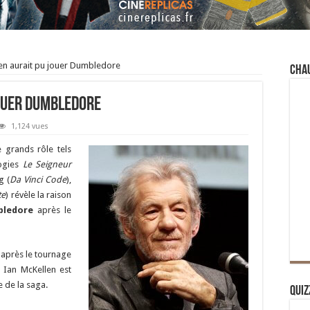
len aurait pu jouer Dumbledore
Cha
jouer Dumbledore
1,124 vues
 grands rôle tels
logies
Le Seigneur
g (
Da Vinci Code
),
te
) révèle la raison
bledore
après le
 après le tournage
. Ian McKellen est
e de la saga.
Quiz