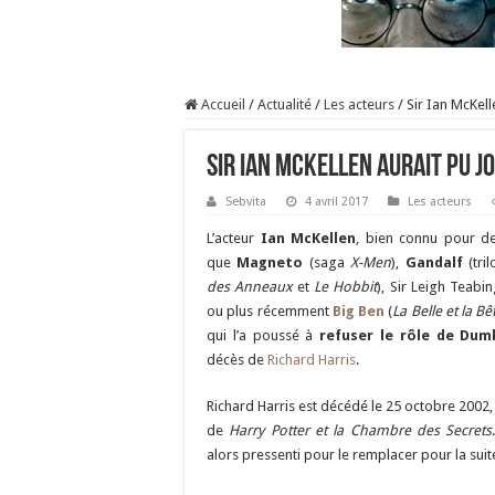
Accueil
/
Actualité
/
Les acteurs
/
Sir Ian McKel
Sir Ian McKellen aurait pu 
Sebvita
4 avril 2017
Les acteurs
L’acteur
Ian McKellen
, bien connu pour de
que
Magneto
(saga
X-Men
),
Gandalf
(tri
des Anneaux
et
Le Hobbit
), Sir Leigh Teabin
ou plus récemment
Big Ben
(
La Belle et la Bê
qui l’a poussé à
refuser le rôle de Dum
décès de
Richard Harris
.
Richard Harris est décédé le 25 octobre 2002,
de
Harry Potter et la Chambre des Secrets
alors pressenti pour le remplacer pour la suit