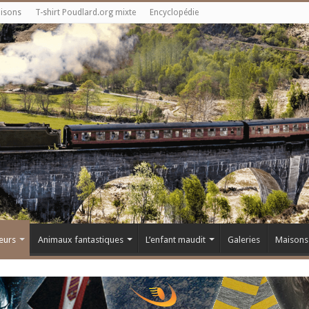
aisons
T-shirt Poudlard.org mixte
Encyclopédie
eurs
Animaux fantastiques
L’enfant maudit
Galeries
Maisons