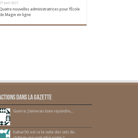
27 avril 2021
Quatre nouvelles administratrices pour l’École
de Magie en ligne
actions dans la gazette
Guerra: J’aimerais bien rejoindre...
babar50: est ce la suite des sets du
château qui sont déjà sortie ?...