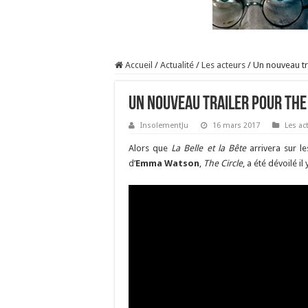
Accueil
/
Actualité
/
Les acteurs
/
Un nouveau tr
Un nouveau trailer pour The
InsolementJu
16 mars 2017
Les ac
Alors que
La Belle et la Bête
arrivera sur le
d’
Emma Watson
,
The Circle
, a été dévoilé il 