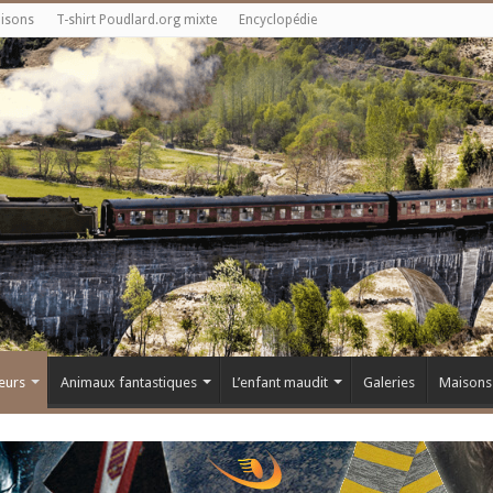
aisons
T-shirt Poudlard.org mixte
Encyclopédie
eurs
Animaux fantastiques
L’enfant maudit
Galeries
Maisons