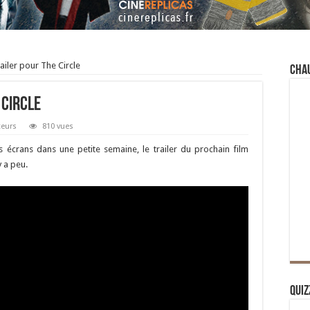
ailer pour The Circle
Cha
 Circle
teurs
810 vues
s écrans dans une petite semaine, le trailer du prochain film
y a peu.
Quiz