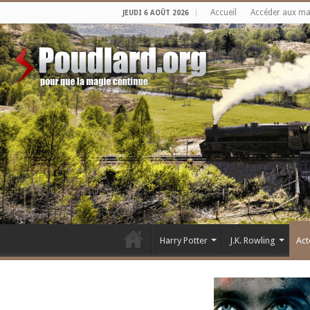
Accueil
Accéder aux m
JEUDI 6 AOÛT 2026
Harry Potter
J.K. Rowling
Act