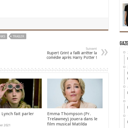
NKS
TRAILER
Gaz
Suivant
Rupert Grint a failli arrêter la
comédie après Harry Potter !
 Lynch fait parler
Emma Thompson (Pr.
Trelawney) jouera dans le
film musical Matilda
ier 2021