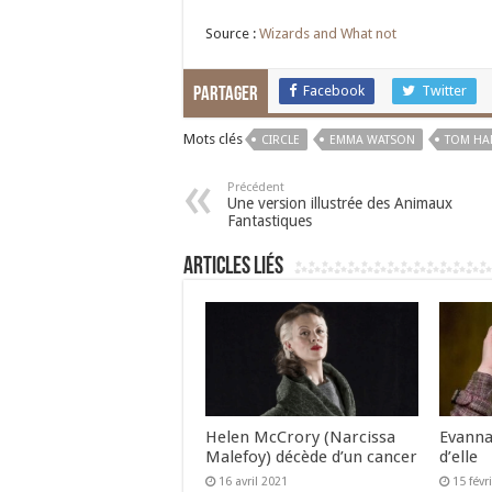
Source :
Wizards and What not
Facebook
Twitter
Partager
Mots clés
CIRCLE
EMMA WATSON
TOM HA
Précédent
Une version illustrée des Animaux
Fantastiques
Articles liés
Helen McCrory (Narcissa
Evanna
Malefoy) décède d’un cancer
d’elle
16 avril 2021
15 févr