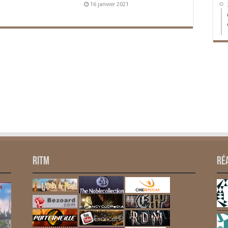
16 janvier 2021
RITM
Ré