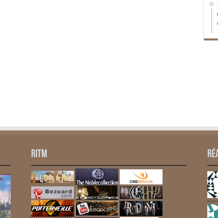
RITM
Ré