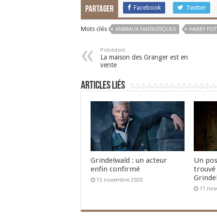
Facebook
Twitter
Partager
Mots clés
ANIMAUX FANTASTIQUES
HARRY POT
Précédent
La maison des Granger est en
vente
Articles liés
Grindelwald : un acteur
Un pos
enfin confirmé
trouvé 
Grinde
13 novembre 2020
11 nov