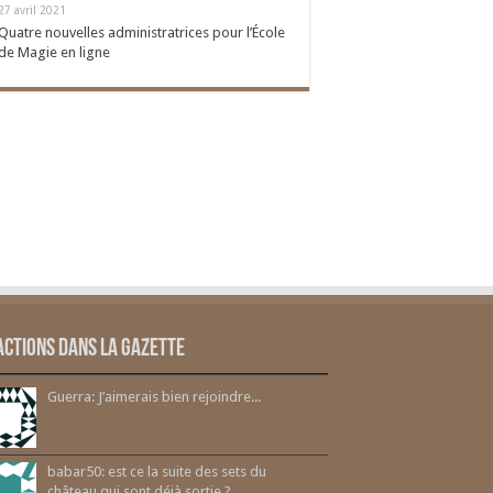
27 avril 2021
Quatre nouvelles administratrices pour l’École
de Magie en ligne
actions dans la gazette
Guerra: J’aimerais bien rejoindre...
babar50: est ce la suite des sets du
château qui sont déjà sortie ?...