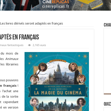
Les livres dérivés seront adaptés en français
Cha
aptés en français
imaux fantastiques
2,165 vues
du mois de
es
Animaux
es librairies
nous pouvons
en français
!
 l’achat une
s de la sortie
st cependant
Quiz
té en version