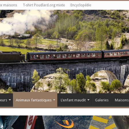
ux maisons
T-shirt Poudlard.org mixte
Encyclopédie
teurs
Animaux fantastiques
L’enfant maudit
Galeries
Maisons