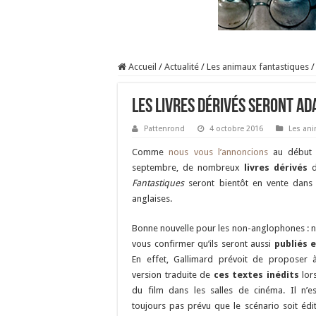
Accueil
/
Actualité
/
Les animaux fantastiques
/
Les livres dérivés seront ad
Pattenrond
4 octobre 2016
Les an
Comme
nous vous l’annoncions
au début 
septembre, de nombreux
livres dérivés
d
Fantastiques
seront bientôt en vente dans l
anglaises.
Bonne nouvelle pour les non-anglophones : 
vous confirmer qu’ils seront aussi
publiés 
En effet, Gallimard prévoit de proposer à
version traduite de
ces textes inédits
lor
du film dans les salles de cinéma. Il n’e
toujours pas prévu que le scénario soit édi