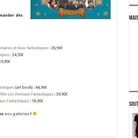
mander dès
Mai
naires et lieux fantastiques
: 26,90€
iques
: 24,50€
19,90€
tastiques
(art book) : 44,90€
u film Les Animaux Fantastiques
: 39,90€
aux Fantastiques
: 18,90€
Sou
ans
nos galeries
!