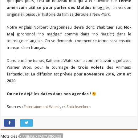
quelques jours, c’est un nouveau mot qui a été dévoilé : le
terme
américain utilisé pour parler des Moldus
(muggles, en version
originale), puisque l’histoire du film se déroule à New-York.
Notre Anglais Norbert Dragonneau devra donc s’habituer aux
No-
Maj
(prononcé “no madge,” comme dans “no magic”) dans le
tournage en anglais. On se demande comment ce terme sera ensuite
transposé en français.
Dans le même temps, Katherine Waterston a confirmé avoir signé avec
Warner Bros. pour le tournage de
trois volets
des Animaux
fantastiques. La diffusion est prévue pour
novembre 2016, 2018 et
2020
.
On note déjà les dates dans nos agendas !
Sources :
Entertainment Weekly
et
Snitchseekers
Mots clés
ANIMAUX FANTASTIQUES