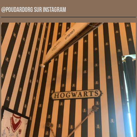
@PoudardOrg sur Instagram