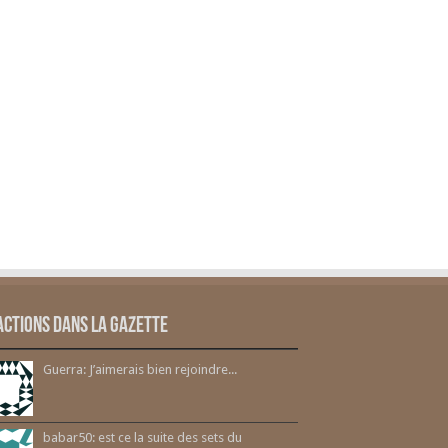
actions dans la gazette
Guerra: J’aimerais bien rejoindre...
babar50: est ce la suite des sets du