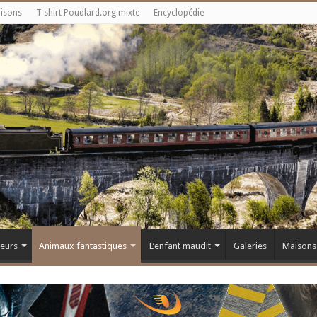
aisons
T-shirt Poudlard.org mixte
Encyclopédie
teurs
Animaux fantastiques
L’enfant maudit
Galeries
Maisons