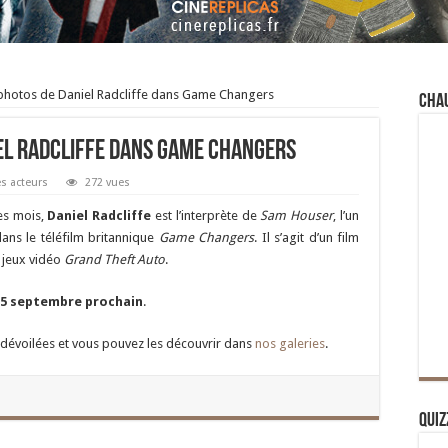
photos de Daniel Radcliffe dans Game Changers
Cha
el Radcliffe dans Game Changers
es acteurs
272 vues
es mois,
Daniel Radcliffe
est l’interprète de
Sam Houser
, l’un
ans le téléfilm britannique
Game Changers
. Il s’agit d’un film
e jeux vidéo
Grand Theft Auto
.
15 septembre prochain
.
dévoilées et vous pouvez les découvrir dans
nos galeries
.
Quiz