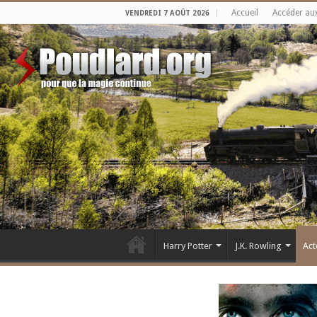
Accueil
Accéder au
VENDREDI 7 AOÛT 2026
Harry Potter
J.K. Rowling
Act