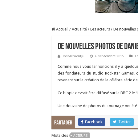
Accueil
/
Actualité
/
Les acteurs
/
De nouvelles 
De nouvelles photos de Dani
InsolementJu
6 septembre 2015
L
Comme nous vous l’annoncions il y a quelqu
des fondateurs du studio Rockstar Games, d
revenant sur la création de la célèbre série d
Ce biopic devrait être diffusé sur la BBC 2 le
Une douzaine de photos du tournage ont été 
Facebook
Twitter
Partager
Mots clés
ACTEURS