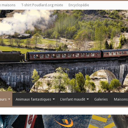
x maisons
T-shirt Poudlard.org mixte
Encyclopédie
eurs
Animaux fantastiques
L’enfant maudit
Galeries
Maisons