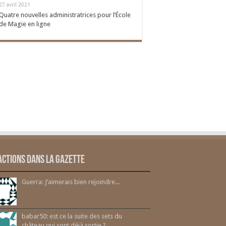
27 avril 2021
Quatre nouvelles administratrices pour l’École
de Magie en ligne
actions dans la gazette
Guerra: J’aimerais bien rejoindre...
babar50: est ce la suite des sets du
château qui sont déjà sortie ?...