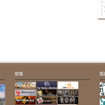
RITM
Ré