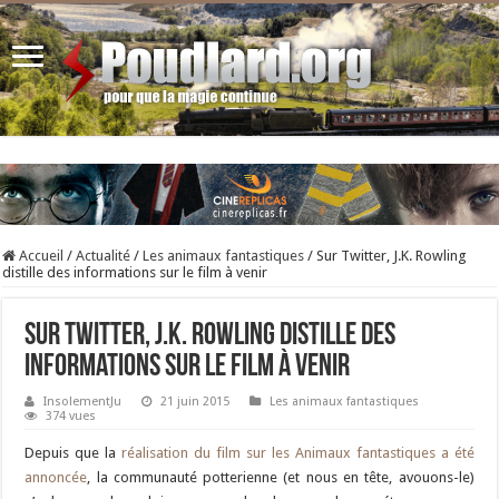
Accueil
/
Actualité
/
Les animaux fantastiques
/
Sur Twitter, J.K. Rowling
distille des informations sur le film à venir
Sur Twitter, J.K. Rowling distille des
informations sur le film à venir
InsolementJu
21 juin 2015
Les animaux fantastiques
374 vues
Depuis que la
réalisation du film sur les Animaux fantastiques a été
annoncée
, la communauté potterienne (et nous en tête, avouons-le)