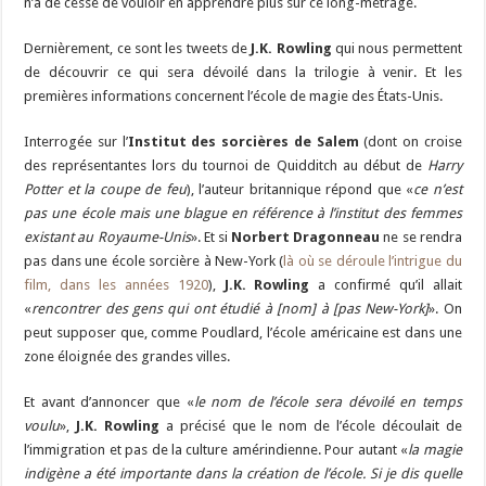
n’a de cesse de vouloir en apprendre plus sur ce long-métrage.
Dernièrement, ce sont les tweets de
J.K. Rowling
qui nous permettent
de découvrir ce qui sera dévoilé dans la trilogie à venir. Et les
premières informations concernent l’école de magie des États-Unis.
Interrogée sur l’
Institut des sorcières de Salem
(dont on croise
des représentantes lors du tournoi de Quidditch au début de
Harry
Potter et la coupe de feu
), l’auteur britannique répond que «
ce n’est
pas une école mais une blague en référence à l’institut des femmes
existant au Royaume-Unis
». Et si
Norbert Dragonneau
ne se rendra
pas dans une école sorcière à New-York (
là où se déroule l’intrigue du
film, dans les années 1920
),
J.K. Rowling
a confirmé qu’il allait
«
rencontrer des gens qui ont étudié à [nom] à [pas New-York]
». On
peut supposer que, comme Poudlard, l’école américaine est dans une
zone éloignée des grandes villes.
Et avant d’annoncer que «
le nom de l’école sera dévoilé en temps
voulu
»,
J.K. Rowling
a précisé que le nom de l’école découlait de
l’immigration et pas de la culture amérindienne. Pour autant «
la magie
indigène a été importante dans la création de l’école. Si je dis quelle