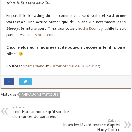
tribu, le lieu sera dévoilé
».
En parallèle, le casting du film commence à se dévoiler et
Katherine
Waterson
, une actrice britannique de 35 ans vue notamment dans
Steve Jobs
, interprétera
Tina
, aux côtés d’
Eddie Redmayne
. Elle faisait
partie des
acteurs pressentis
.
Encore plusieurs mois avant de pouvoir découvrir le film, on a
hâte !
Sources :
cinemablend
et
Twitter officiel de J.K. Rowling
Mots clés
ANIMAUX FANTASTIQUES
Précédent
John Hurt annonce qu’il souffre
d’un cancer du pancréas
Suivant
Un ancien lézard nommé d’après
Harry Potter