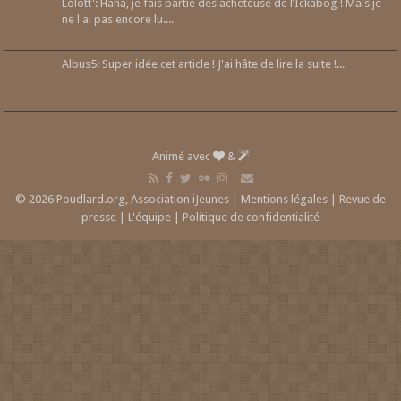
Lolott': Haha, je fais partie des acheteuse de l’Ickabog ! Mais je
ne l'ai pas encore lu....
Albus5: Super idée cet article ! J'ai hâte de lire la suite !...
Animé avec
&
© 2026 Poudlard.org, Association iJeunes |
Mentions légales
|
Revue de
presse
|
L'équipe
|
Politique de confidentialité