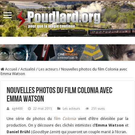
Accueil
/
Actualité
/
Les acteurs
/
Nouvelles photos du film Colonia avec
Emma Watson
Nouvelles photos du film Colonia avec
Emma Watson
ag4400
22 mai 2015
Les acteurs
251 vues
Une série de photos du
film
Colonia
vient d’être dévoilée par la
production. On y découvre des clichés intimistes d’
Emma Watson
et
Daniel Brühl
(
Goodbye Lenin
) qui joueront un couple marié à l’écran.