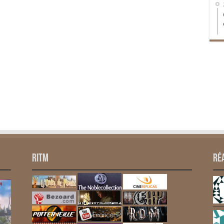
RITM
Ré