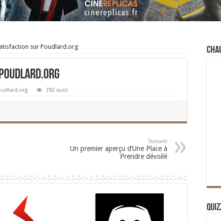
atisfaction sur Poudlard.org
Cha
 Poudlard.org
oudlard.org
392 vues
Suivant
Un premier aperçu d’Une Place à
Prendre dévoilé
Quiz