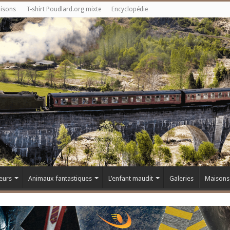
aisons
T-shirt Poudlard.org mixte
Encyclopédie
eurs
Animaux fantastiques
L’enfant maudit
Galeries
Maisons