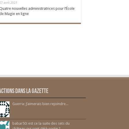
27 avril 2021
Quatre nouvelles administratrices pour l’École
de Magie en ligne
actions dans la gazette
Guerra: J’aimerais bien rejoindre...
babar50: est ce la suite des sets du
château qui sont déjà sortie ?...