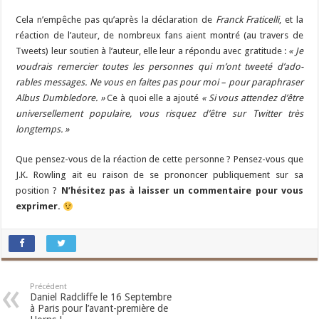
Cela n’empêche pas qu’après la déclaration de
Franck Frati­celli
, et la
réaction de l’auteur, de nombreux fans aient montré (au travers de
Tweets) leur soutien à l’auteur, elle leur a répondu avec gratitude :
« Je
voudrais remer­cier toutes les personnes qui m’ont tweeté d’ado­
rables messages. Ne vous en faites pas pour moi – pour para­phra­ser
Albus Dumble­dore. »
Ce à quoi elle a ajouté
« Si vous attendez d’être
universellement populaire, vous risquez d’être sur Twitter très
longtemps. »
Que pensez-vous de la réaction de cette personne ? Pensez-vous que
J.K. Rowling ait eu raison de se prononcer publiquement sur sa
position ?
N’hésitez pas à laisser un commentaire pour vous
exprimer.
Précédent
Daniel Radcliffe le 16 Septembre
à Paris pour l’avant-première de