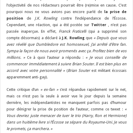
l’objectivité de nos rédacteurs pourrait être (re)mise en cause. C’est
pourquoi nous ne vous avions pas encore parlé de
la prise de
position
de
J.K. Rowling
contre l’indépendance de l’Écosse.
Cependant, une réaction, qui a été postée sur
Twitter
, n’est pas
passée inaperçue. En effet,
Franck Frati­celli
(qui a supprimé son
compte désormais) a déclaré à
J.K. Rowling
que
« Depuis que vous
avez révélé que Dumble­dore est homo­sexuel, j’ai arrêté d’être fan.
Sympa la façon de nous avoir prome­nés avec ça. Profi­tez bien de vos
millions. »
Ce à quoi l’auteur a répondu :
« Je vous conseille de
commencer immédiatement à suivre Brian Souter. Il est bien plus en
accord avec votre personnalité »
(
Brian Souter
est militant écossais
apparemment anti-gay).
Cette critique d’un
« ex-fan »
s’est répandue rapidement sur le net,
mais ce n’est pas la seule à avoir vue le jour depuis la semaine
dernière, les indépendantistes ne manquent parfois pas d’humour
pour dénigrer la prise de position de l’auteur, comme ce tweet :
«
Vous devriez juste menacer de tuer le trio (Harry, Ron et Hermione)
dans un huitième livre si l’Écosse se sépare du Royaume-Uni. Je vous
le promets, ça marchera. »