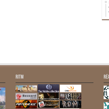
RITM
Ré