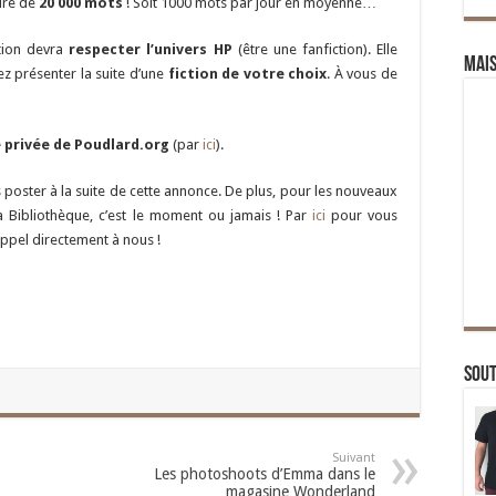
ure de
20 000 mots
! Soit 1000 mots par jour en moyenne…
ction devra
respecter l’univers HP
(être une fanfiction). Elle
Mai
ez présenter la suite d’une
fiction de votre choix
. À vous de
e privée de Poudlard.org
(par
ici
).
s poster à la suite de cette annonce. De plus, pour les nouveaux
 la Bibliothèque, c’est le moment ou jamais ! Par
ici
pour vous
ppel directement à nous !
Sou
Suivant
Les photoshoots d’Emma dans le
magasine Wonderland