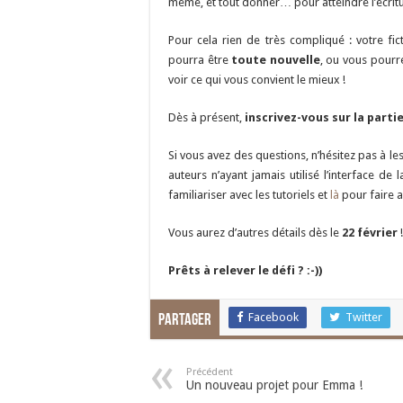
même, et tout donner… pour atteindre l’écrit
Pour cela rien de très compliqué : votre fi
pourra être
toute nouvelle
, ou vous pourr
voir ce qui vous convient le mieux !
Dès à présent,
inscrivez-vous sur la parti
Si vous avez des questions, n’hésitez pas à le
auteurs n’ayant jamais utilisé l’interface de
familiariser avec les tutoriels et
là
pour faire a
Vous aurez d’autres détails dès le
22 février
!
Prêts à relever le défi ? :-))
Facebook
Twitter
Partager
Précédent
Un nouveau projet pour Emma !