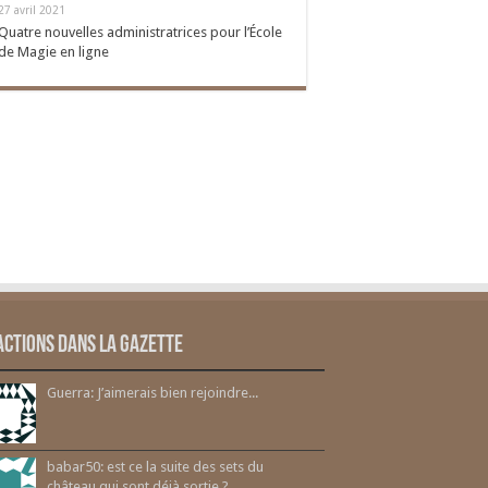
27 avril 2021
Quatre nouvelles administratrices pour l’École
de Magie en ligne
actions dans la gazette
Guerra: J’aimerais bien rejoindre...
babar50: est ce la suite des sets du
château qui sont déjà sortie ?...