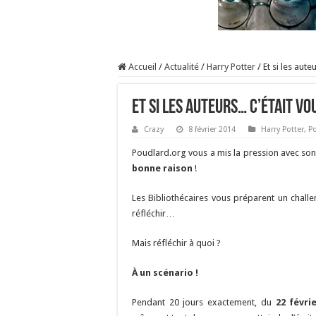
Accueil
/
Actualité
/
Harry Potter
/
Et si les aute
Et si les auteurs… c’était vo
Crazy
8 février 2014
Harry Potter
,
P
Poudlard.org vous a mis la pression avec son
bonne raison
!
Les Bibliothécaires vous préparent un chall
réfléchir…
Mais réfléchir à quoi ?
À un scénario !
Pendant 20 jours exactement, du
22 févri