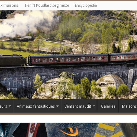
ux maisons
T-shirt Poudlard.org mixte
Encyclopédie
eurs
Animaux fantastiques
L’enfant maudit
Galeries
Maisons