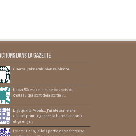
actions dans la gazette
Guerra: J’aimerais bien rejoindre...
babar50: est ce la suite des sets du
château qui sont déjà sortie ?...
Lily3quard: Woah... J'ai été sur le site
officiel pour regarder la bande annonce
et ça en je...
Lolott': Haha, je fais partie des acheteuse