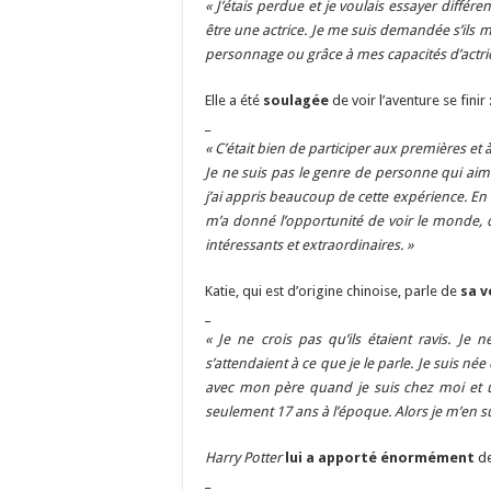
« J’étais perdue et je voulais essayer différ
être une actrice. Je me suis demandée s’ils
personnage ou grâce à mes capacités d’actric
Elle a été
soulagée
de voir l’aventure se finir 
_
« C’était bien de participer aux premières et à
Je ne suis pas le genre de personne qui aime
j’ai appris beaucoup de cette expérience. En 
m’a donné l’opportunité de voir le monde, d
intéressants et extraordinaires. »
Katie, qui est d’origine chinoise, parle de
sa v
_
« Je ne crois pas qu’ils étaient ravis. Je n
s’attendaient à ce que je le parle. Je suis née
avec mon père quand je suis chez moi et un
seulement 17 ans à l’époque. Alors je m’en sui
Harry Potter
lui a apporté énormément
de
_