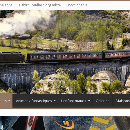
maisons
T-shirt Poudlard.org mixte
Encyclopédie
eurs
Animaux fantastiques
L’enfant maudit
Galeries
Maisons