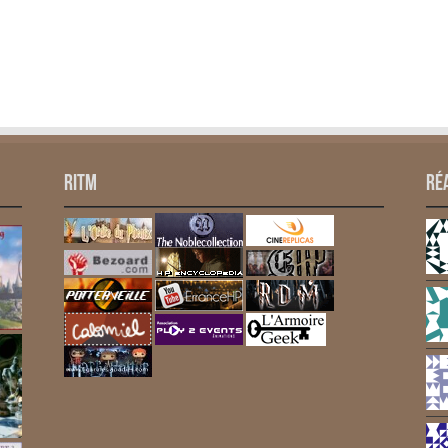
RITM
Ré