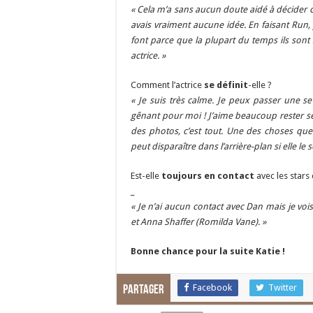
« Cela m’a sans aucun doute aidé à décider ce 
avais vraiment aucune idée. En faisant Run, j
font parce que la plupart du temps ils sont s
actrice. »
Comment l’actrice
se définit
-elle ?
« Je suis très calme. Je peux passer une sem
gênant pour moi ! J’aime beaucoup rester seu
des photos, c’est tout. Une des choses qu
peut disparaître dans l’arrière-plan si elle le 
Est-elle
toujours en contact
avec les stars
_
« Je n’ai aucun contact avec Dan mais je vo
et Anna Shaffer (Romilda Vane). »
Bonne chance pour la suite Katie !
Facebook
Twitter
Partager