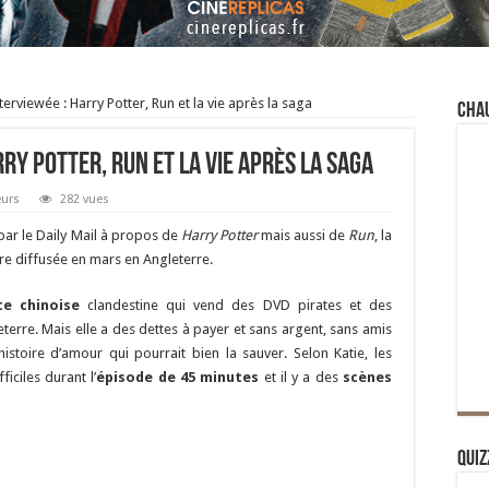
terviewée : Harry Potter, Run et la vie après la saga
Cha
rry Potter, Run et la vie après la saga
eurs
282 vues
 par le Daily Mail à propos de
Harry Potter
mais aussi de
Run
, la
être diffusée en mars en Angleterre.
te chinoise
clandestine qui vend des DVD pirates et des
erre. Mais elle a des dettes à payer et sans argent, sans amis
istoire d’amour qui pourrait bien la sauver. Selon Katie, les
iciles durant l’
épisode de 45 minutes
et il y a des
scènes
Quiz