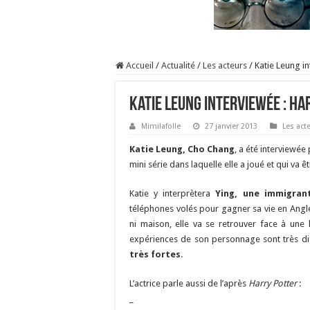
Accueil
/
Actualité
/
Les acteurs
/
Katie Leung in
Katie Leung interviewée : Ha
Mimilafolle
27 janvier 2013
Les act
Katie Leung, Cho Chang
, a été interviewée
mini série dans laquelle elle a joué et qui va 
Katie y interprètera
Ying, une immigran
téléphones volés pour gagner sa vie en Anglet
ni maison, elle va se retrouver face à une h
expériences de son personnage sont très diff
très fortes
.
L’actrice parle aussi de l’après
Harry Potter
:
_