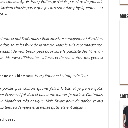
entes choses. Après Harry Potter, je n’étais pas sûre de pouvoir
 m’avaient choisie parce que je correspondais physiquement au
e. »
Mai
:
 toute la publicité, mais c’était aussi un soulagement d’arrêter.
 être sous les feux de la rampe. Mais je suis reconnaissante,
visitant de nombreux pays pour faire la publicité des films, on
e découvrir différentes cultures et de rencontrer des gens si
enue en Chine
pour
Harry Potter et la Coupe de Feu
:
e parlais pas chinois quand j’étais là-bas et je pense qu’ils
 en Écosse et j’ai vécu là-bas toute ma vie. Je parle le Cantonais
Sou
 Mandarin très basique. Mais j’avais peur de parler, j’avais
s tenue à l’anglais et je pense qu’ils étaient déçus. »
 choses :