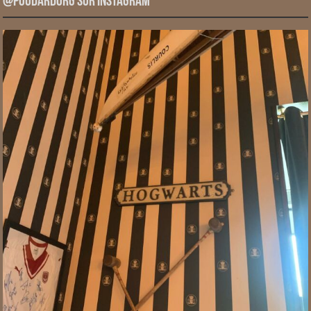
@PoudardOrg sur Instagram