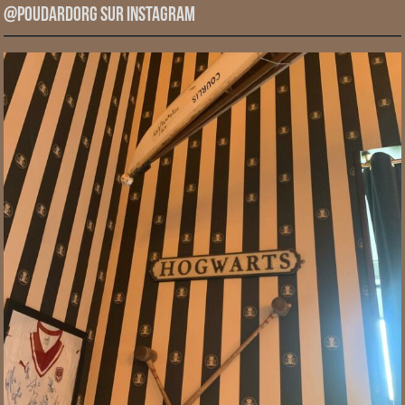
@PoudardOrg sur Instagram