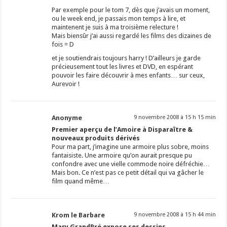
Par exemple pour le tom 7, dès que j’avais un moment,
ou le week end, je passais mon temps à lire, et
maintenent je suis à ma troisième relecture !
Mais biensûr j’ai aussi regardé les films des dizaines de
fois = D
et je soutiendrais toujours harry ! D’ailleurs je garde
précieusement tout les livres et DVD, en espérant
pouvoir les faire découvrir à mes enfants… sur ceux,
Aurevoir !
Anonyme
9 novembre 2008 à 15 h 15 min
Premier aperçu de l’Amoire à Disparaître &
nouveaux produits dérivés
Pour ma part, j’imagine une armoire plus sobre, moins
fantaisiste. Une armoire qu’on aurait presque pu
confondre avec une vielle commode noire défréchie…
Mais bon. Ce n’est pas ce petit détail qui va gâcher le
film quand même…
Krom le Barbare
9 novembre 2008 à 15 h 44 min
Mary GrandPré expose ses dessins