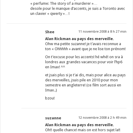
« perfume: The story of a murderer »…
desole pour le manque d’accents, je suis a Toronto avec
un clavier « qwerty »…!
Shee
11 novembre 2008 à 8 h 27 min
Alan Rickman au pays des merveille.
Ohw ma petite suzanne! je t’avais reconnue a
ton « Ohhhhh » avant que je ne lise ton prénom!
On t’excuse pour les accents! hé whé! on sra à
londres aux grandes vacances pour voir l’hp6
en Imax! ^^
et jsais plus si je t’ai dis, mais pour alice au pays
des merveilles, jsuis pile en 2010 pour mon
semestre en angleterre! (ce film sort aussi en
Imax..)
bzou!
suzanne
12 novembre 2008 à 2 h 49 min
Alan Rickman au pays des merveille.
Oh!! quelle chance! mais on est hors sujet la!!