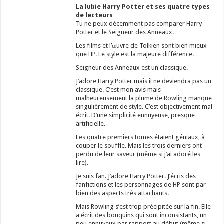
La lubie Harry Potter et ses quatre types
de lecteurs
Tu ne peux décemment pas comparer Harry
Potter et le Seigneur des Anneaux.
Les films et l’œuvre de Tolkien sont bien mieux
que HP. Le style est la majeure différence.
Seigneur des Anneaux est un classique.
J’adore Harry Potter mais il ne deviendra pas un
classique. C’est mon avis mais
malheureusement la plume de Rowling manque
singulièrement de style. C’est objectivement mal
écrit. D’une simplicité ennuyeuse, presque
artificielle.
Les quatre premiers tomes étaient géniaux, à
couper le souffle. Mais les trois derniers ont
perdu de leur saveur (même si j’ai adoré les
lire).
Je suis fan. J’adore Harry Potter. J’écris des
fanfictions et les personnages de HP sont par
bien des aspects très attachants.
Mais Rowling s’est trop précipitée sur la fin. Elle
a écrit des bouquins qui sont inconsistants, un
peu ennuyeux par rapport au début (même si