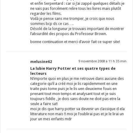
et enfin Serpentard : car si j’ai zappé quelques détails je
ne vais pas forcément relire tous les livres mais plutôt
regarder les films.
Voilà je pense sans me tromper, je crois que nous
sommes bcp ds ce cas….
Désolé de la longueur je trouvais important de montrer
l’absurdité des propos du Professeur Brown.
bonne continuation et merci d’avoir fait ce super site!
melusine62
9 novembre 2008 à 11 h 35 min
La lubie Harry Potter et ses quatre types de
lecteurs
N’importe quoi en plus je me retrouve dans aucune des
categorie qu’il a créé moi je lis rapidemment en une
traite puis tome puis je le lis uen deuxieme fouis en
prenant tout mon temps et analysant tout et je suis
toujours fidéle , je dois sans doute ne doit pas etre la
seule a faire sa!!
moi je dis que harry potter va devenir un classique d ela
litterature non mais !! moi je l’oublirai pas et je le lirai un
jour un mes enfants mdr