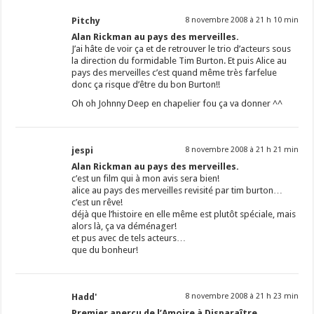
Pitchy
8 novembre 2008 à 21 h 10 min
Alan Rickman au pays des merveilles.
J’ai hâte de voir ça et de retrouver le trio d’acteurs sous
la direction du formidable Tim Burton. Et puis Alice au
pays des merveilles c’est quand même très farfelue
donc ça risque d’être du bon Burton!!
Oh oh Johnny Deep en chapelier fou ça va donner ^^
jespi
8 novembre 2008 à 21 h 21 min
Alan Rickman au pays des merveilles.
c’est un film qui à mon avis sera bien!
alice au pays des merveilles revisité par tim burton…
c’est un rêve!
déjà que l’histoire en elle même est plutôt spéciale, mais
alors là, ça va déménager!
et pus avec de tels acteurs…
que du bonheur!
Hadd'
8 novembre 2008 à 21 h 23 min
Premier aperçu de l’Amoire à Disparaître