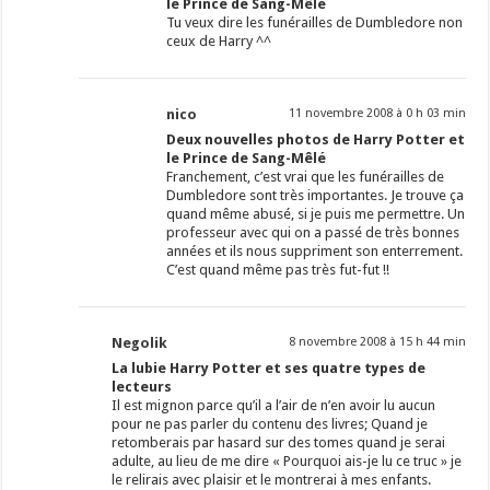
le Prince de Sang-Mêlé
Tu veux dire les funérailles de Dumbledore non
ceux de Harry ^^
nico
11 novembre 2008 à 0 h 03 min
Deux nouvelles photos de Harry Potter et
le Prince de Sang-Mêlé
Franchement, c’est vrai que les funérailles de
Dumbledore sont très importantes. Je trouve ça
quand même abusé, si je puis me permettre. Un
professeur avec qui on a passé de très bonnes
années et ils nous suppriment son enterrement.
C’est quand même pas très fut-fut !!
Negolik
8 novembre 2008 à 15 h 44 min
La lubie Harry Potter et ses quatre types de
lecteurs
Il est mignon parce qu’il a l’air de n’en avoir lu aucun
pour ne pas parler du contenu des livres; Quand je
retomberais par hasard sur des tomes quand je serai
adulte, au lieu de me dire « Pourquoi ais-je lu ce truc » je
le relirais avec plaisir et le montrerai à mes enfants.