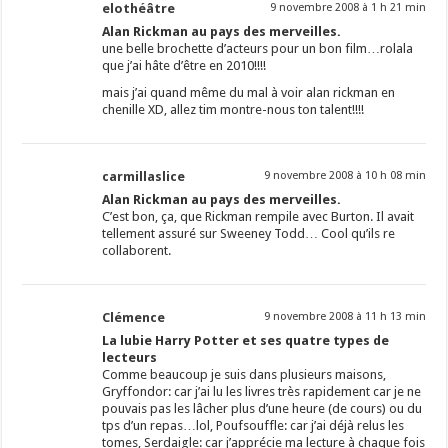
elothéâtre
9 novembre 2008 à 1 h 21 min
Alan Rickman au pays des merveilles.
une belle brochette d’acteurs pour un bon film…rolala
que j’ai hâte d’être en 2010!!!!
mais j’ai quand même du mal à voir alan rickman en
chenille XD, allez tim montre-nous ton talent!!!!
carmillaslice
9 novembre 2008 à 10 h 08 min
Alan Rickman au pays des merveilles.
C’est bon, ça, que Rickman rempile avec Burton. Il avait
tellement assuré sur Sweeney Todd… Cool qu’ils re
collaborent.
Clémence
9 novembre 2008 à 11 h 13 min
La lubie Harry Potter et ses quatre types de
lecteurs
Comme beaucoup je suis dans plusieurs maisons,
Gryffondor: car j’ai lu les livres très rapidement car je ne
pouvais pas les lâcher plus d’une heure (de cours) ou du
tps d’un repas…lol, Poufsouffle: car j’ai déjà relus les
tomes, Serdaigle: car j’apprécie ma lecture à chaque fois