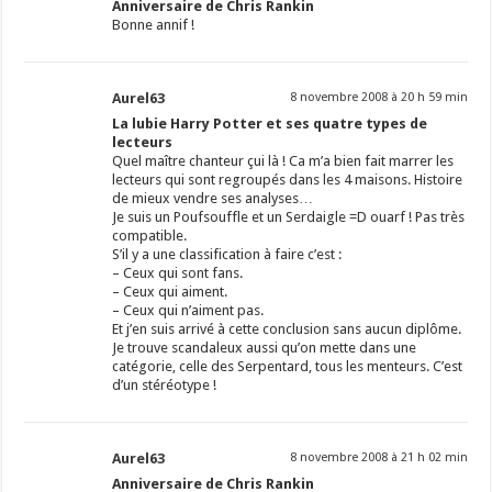
Anniversaire de Chris Rankin
Bonne annif !
Aurel63
8 novembre 2008 à 20 h 59 min
La lubie Harry Potter et ses quatre types de
lecteurs
Quel maître chanteur çui là ! Ca m’a bien fait marrer les
lecteurs qui sont regroupés dans les 4 maisons. Histoire
de mieux vendre ses analyses…
Je suis un Poufsouffle et un Serdaigle =D ouarf ! Pas très
compatible.
S’il y a une classification à faire c’est :
– Ceux qui sont fans.
– Ceux qui aiment.
– Ceux qui n’aiment pas.
Et j’en suis arrivé à cette conclusion sans aucun diplôme.
Je trouve scandaleux aussi qu’on mette dans une
catégorie, celle des Serpentard, tous les menteurs. C’est
d’un stéréotype !
Aurel63
8 novembre 2008 à 21 h 02 min
Anniversaire de Chris Rankin