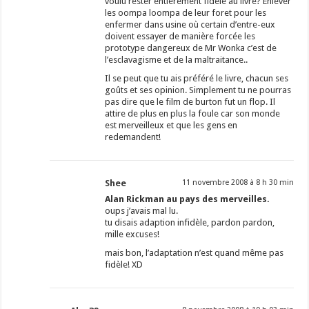
voulu rester entièrement fidèle au livre? Enlever
les oompa loompa de leur foret pour les
enfermer dans usine où certain d’entre-eux
doivent essayer de manière forcée les
prototype dangereux de Mr Wonka c’est de
l’esclavagisme et de la maltraitance..
Il se peut que tu ais préféré le livre, chacun ses
goûts et ses opinion. Simplement tu ne pourras
pas dire que le film de burton fut un flop. Il
attire de plus en plus la foule car son monde
est merveilleux et que les gens en
redemandent!
Shee
11 novembre 2008 à 8 h 30 min
Alan Rickman au pays des merveilles.
oups j’avais mal lu.
tu disais adaption infidèle, pardon pardon,
mille excuses!
mais bon, l’adaptation n’est quand même pas
fidèle! XD