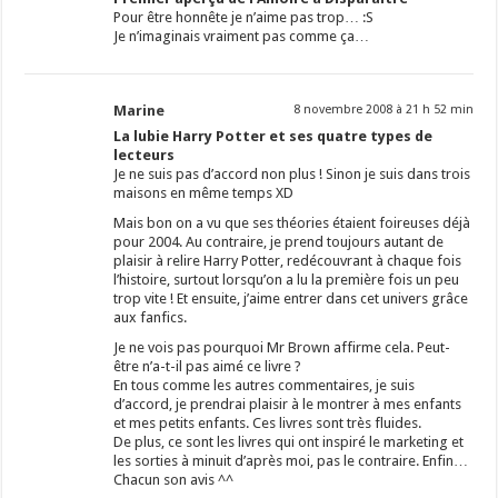
Pour être honnête je n’aime pas trop… :S
Je n’imaginais vraiment pas comme ça…
Marine
8 novembre 2008 à 21 h 52 min
La lubie Harry Potter et ses quatre types de
lecteurs
Je ne suis pas d’accord non plus ! Sinon je suis dans trois
maisons en même temps XD
Mais bon on a vu que ses théories étaient foireuses déjà
pour 2004. Au contraire, je prend toujours autant de
plaisir à relire Harry Potter, redécouvrant à chaque fois
l’histoire, surtout lorsqu’on a lu la première fois un peu
trop vite ! Et ensuite, j’aime entrer dans cet univers grâce
aux fanfics.
Je ne vois pas pourquoi Mr Brown affirme cela. Peut-
être n’a-t-il pas aimé ce livre ?
En tous comme les autres commentaires, je suis
d’accord, je prendrai plaisir à le montrer à mes enfants
et mes petits enfants. Ces livres sont très fluides.
De plus, ce sont les livres qui ont inspiré le marketing et
les sorties à minuit d’après moi, pas le contraire. Enfin…
Chacun son avis ^^