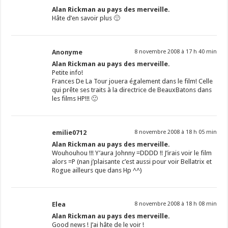
Alan Rickman au pays des merveille.
Hâte d’en savoir plus 🙂
Anonyme
8 novembre 2008 à 17 h 40 min
Alan Rickman au pays des merveille.
Petite info!
Frances De La Tour jouera également dans le film! Celle
qui prête ses traits à la directrice de BeauxBatons dans
les films HP!!! 🙂
emilie0712
8 novembre 2008 à 18 h 05 min
Alan Rickman au pays des merveille.
Wouhouhou !!! Y’aura Johnny =DDDD !! J’irais voir le film
alors =P (nan j’plaisante c’est aussi pour voir Bellatrix et
Rogue ailleurs que dans Hp ^^)
Elea
8 novembre 2008 à 18 h 08 min
Alan Rickman au pays des merveille.
Good news ! J’ai hâte de le voir !