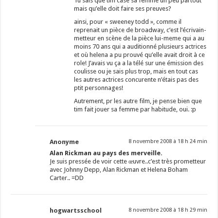
Tu sais que tim case sa femme un peu partout
mais qu’elle doit faire ses preuves?
ainsi, pour « sweeney todd », comme il
reprenait un pièce de broadway, c’est l’écrivain-
metteur en scène de la pièce lui-meme qui a au
moins 70 ans qui a auditionné plusieurs actrices
et où helena a pu prouvé qu’elle avait droit à ce
role! J’avais vu ça a la télé sur une émission des
coulisse ou je sais plus trop, mais en tout cas
les autres actrices concurente n’étais pas des
ptit personnages!
Autrement, pr les autre film, je pense bien que
tim fait jouer sa femme par habitude, oui. :p
Anonyme
8 novembre 2008 à 18 h 24 min
Alan Rickman au pays des merveille.
Je suis pressée de voir cette œuvre..c’est très prometteur
avec Johnny Depp, Alan Rickman et Helena Boham
Carter.. =DD
hogwartsschool
8 novembre 2008 à 18 h 29 min