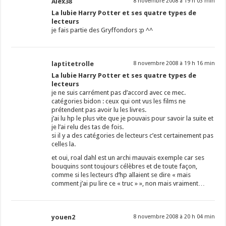
Alex38
8 novembre 2008 à 19 h 03 min
La lubie Harry Potter et ses quatre types de
lecteurs
je fais partie des Gryffondors :p ^^
laptitetrolle
8 novembre 2008 à 19 h 16 min
La lubie Harry Potter et ses quatre types de
lecteurs
je ne suis carrément pas d’accord avec ce mec.
catégories bidon : ceux qui ont vus les films ne
prétendent pas avoir lu les livres.
j’ai lu hp le plus vite que je pouvais pour savoir la suite et
je l’ai relu des tas de fois.
si il y a des catégories de lecteurs c’est certainement pas
celles la.
et oui, roal dahl est un archi mauvais exemple car ses
bouquins sont toujours célèbres et de toute façon,
comme si les lecteurs d’hp allaient se dire « mais
comment j’ai pu lire ce « truc » », non mais vraiment…
youen2
8 novembre 2008 à 20 h 04 min