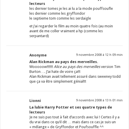
lecteurs
les dernier tomes je les ai lu a la mode pouffsoufle
les dernier comme les gryffondor
le septieme tom comme les serdaigle
et j’ai regarder le film au moin quatre fois (au moin
avant de me coller vraiment a hp (comme les
serpantard)
Anonyme
9 novembre 2008 à 12 h 09 min
Alan Rickman au pays des merveilles.
Wooooow!!!!!!!
Alice au pays
des merveilles
version Tim
Burton…. J’ai hate de voire ça!!!
Alan Rickman avait tellement assuré dans sweeney todd
que ça va être simplement génial!!!
Lionni
9 novembre 2008 à 13 h 01 min
La lubie Harry Potter et ses quatre types de
lecteurs
Je ne suis pas tout à fait d’accords avec lui ! Certes il y a
du vrai dans ce qu’il dit … mais dans ce cas je suis un
« mélange » de Gryffondor et Poufsouffle ^^