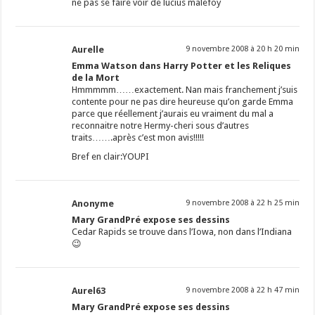
ne pas se faire voir de lucius malefoy
Aurelle
9 novembre 2008 à 20 h 20 min
Emma Watson dans Harry Potter et les Reliques
de la Mort
Hmmmmm……exactement. Nan mais franchement j’suis
contente pour ne pas dire heureuse qu’on garde Emma
parce que réellement j’aurais eu vraiment du mal a
reconnaitre notre Hermy-cheri sous d’autres
traits…….après c’est mon avis!!!!!
Bref en clair:YOUPI
Anonyme
9 novembre 2008 à 22 h 25 min
Mary GrandPré expose ses dessins
Cedar Rapids se trouve dans l’Iowa, non dans l’Indiana
😉
Aurel63
9 novembre 2008 à 22 h 47 min
Mary GrandPré expose ses dessins