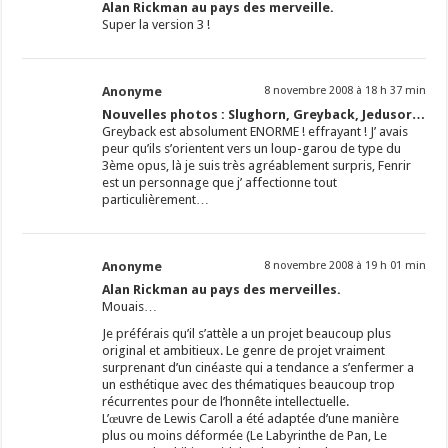
Alan Rickman au pays des merveille.
Super la version 3 !
Anonyme
8 novembre 2008 à 18 h 37 min
Nouvelles photos : Slughorn, Greyback, Jedusor…
Greyback est absolument ENORME ! effrayant ! J’ avais
peur qu’ils s’orientent vers un loup-garou de type du
3ème opus, là je suis très agréablement surpris, Fenrir
est un personnage que j’ affectionne tout
particulièrement…
Anonyme
8 novembre 2008 à 19 h 01 min
Alan Rickman au pays des merveilles.
Mouais…
Je préférais qu’il s’attèle a un projet beaucoup plus
original et ambitieux. Le genre de projet vraiment
surprenant d’un cinéaste qui a tendance a s’enfermer a
un esthétique avec des thématiques beaucoup trop
récurrentes pour de l’honnête intellectuelle.
L’œuvre de Lewis Caroll a été adaptée d’une manière
plus ou moins déformée (Le Labyrinthe de Pan, Le