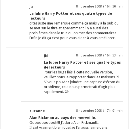
ju
8 novembre 2008 à 16 h 50 min
La lubie Harry Potter et ses quatre types de
lecteurs
dites juste une remarque comme ça mais y a la pub qui
se met sur le titre et aparemment il y a aussi des
problèmes dans le truc ou on met des commentaires…
Enfin je dit ça c’est pour vous aider à vous améliorer!
JN
8 novembre 2008 à 16 h 53 min
La lubie Harry Potter et ses quatre types
de lecteurs
Pour les bugs liés à cette nouvelle version,
veuillez nous le rapporter dans les maisons
ici
.
Si vous pouviez joindre une capture d’écran du
problème, cela nous permettrait d’agir plus
rapidement. 😉
suzanne
8 novembre 2008 à 17 h 01 min
Alan Rickman au pays des merveille.
Oooooooooooh!!! J’adore Alan Rickman!!!!
Il sait vraiment bien joue!! je l’ai aussi aime dans