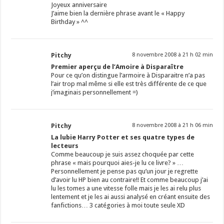
Joyeux anniversaire
J’aime bien la dernière phrase avant le « Happy
Birthday » ^^
Pitchy
8 novembre 2008 à 21 h 02 min
Premier aperçu de l’Amoire à Disparaître
Pour ce qu’on distingue l’armoire à Disparaitre n’a pas
l’air trop mal même si elle est très différente de ce que
j’imaginais personnellement =)
Pitchy
8 novembre 2008 à 21 h 06 min
La lubie Harry Potter et ses quatre types de
lecteurs
Comme beaucoup je suis assez choquée par cette
phrase « mais pourquoi aies-je lu ce livre? » …
Personnellement je pense pas qu’un jour je regrette
d’avoir lu HP bien au contraire!! Et comme beaucoup j’ai
lu les tomes a une vitesse folle mais je les ai relu plus
lentement et je les ai aussi analysé en créant ensuite des
fanfictions… 3 catégories à moi toute seule XD