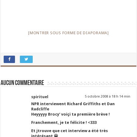
[MONTRER SOUS FORME DE DIAPORAMA]
Aucun commentaire
spirituel
5 octobre 2008 à 18 h 14 min
NPR interviewent Richard Griffiths et Dan
Radcliffe
Heyyyyy Brocy’ voiçi ta première brève !
Franchement, je te félicite ! <333
Et jtrouve que cet interview a été très
intérésant 😀