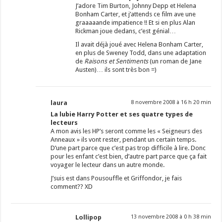
J’adore Tim Burton, Johnny Depp et Helena
Bonham Carter, et j’attends ce film ave une
graaaaande impatience !! Et si en plus Alan
Rickman joue dedans, c’est génial…
Il avait déjà joué avec Helena Bonham Carter,
en plus de Sweney Todd, dans une adaptation
de
Raisons et Sentiments
(un roman de Jane
Austen)… ils sont très bon =)
laura
8 novembre 2008 à 16 h 20 min
La lubie Harry Potter et ses quatre types de
lecteurs
A mon avis les HP’s seront comme les « Seigneurs des
Anneaux » ils vont rester, pendant un certain temps.
D’une part parce que c’est pas trop difficile à lire. Donc
pour les enfant c’est bien, d’autre part parce que ça fait
voyager le lecteur dans un autre monde.
J’suis est dans Pousouffle et Griffondor, je fais
comment?? XD
Lollipop
13 novembre 2008 à 0 h 38 min