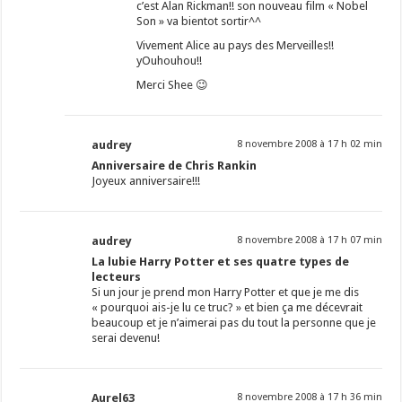
c’est Alan Rickman!! son nouveau film « Nobel
Son » va bientot sortir^^
Vivement Alice au pays des Merveilles!!
yOuhouhou!!
Merci Shee 😉
audrey
8 novembre 2008 à 17 h 02 min
Anniversaire de Chris Rankin
Joyeux anniversaire!!!
audrey
8 novembre 2008 à 17 h 07 min
La lubie Harry Potter et ses quatre types de
lecteurs
Si un jour je prend mon Harry Potter et que je me dis
« pourquoi ais-je lu ce truc? » et bien ça me décevrait
beaucoup et je n’aimerai pas du tout la personne que je
serai devenu!
Aurel63
8 novembre 2008 à 17 h 36 min