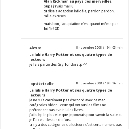
Alan Rickman au pays des merveilles.
oups j’avais mal lu.
tu disais adaption infidèle, pardon pardon,
mille excuses!
mais bon, l’adaptation n’est quand même pas
fidèle! XD
Alex38
8 novembre 2008 à 19 h 03 min
La lubie Harry Potter et ses quatre types de
lecteurs
je fais partie des Gryffondors :p ^^
laptitetrolle
8 novembre 2008 à 19 h 16 min
La lubie Harry Potter et ses quatre types de
lecteurs
je ne suis carrément pas d’accord avec ce mec.
catégories bidon : ceux qui ont vus les films ne
prétendent pas avoir lu les livres.
j’ai lu hp le plus vite que je pouvais pour savoir la suite et
je l’ai relu des tas de fois.
si il y a des catégories de lecteurs c’est certainement pas