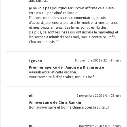
aux fanfics.
Je ne vois pas pourquoi Mr Brown affirme cela. Peut-
être n’a-t-il pas aimé ce livre ?
En tous comme les autres commentaires, je suis
d’accord, je prendrai plaisir à le montrer à mes enfants
et mes petits enfants. Ces livres sont très fluides.
De plus, ce sont les livres qui ont inspiré le marketing et
les sorties à minuit d’après moi, pas le contraire. Enfin…
Chacun son avis ^^
Igovan
8 novembre 2008 à 22 h 21 min
Premier aperçu de l’Amoire à Disparaître
Aaaaah excellet cette version..
Pour l’armoire à disparaitre, mouais bof.
Blu
9 novembre 2008 à 0 h 05 min
Anniversaire de Chris Rankin
Bon anniversaire et bonne chance pour la suite…!
Blu
9 novembre 2008 à 0 h 07 min