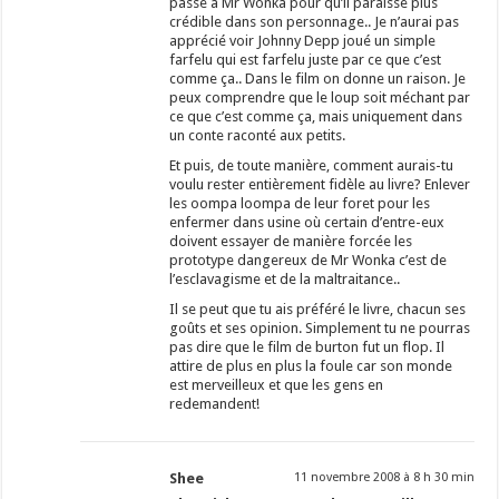
passé à Mr Wonka pour qu’il paraisse plus
crédible dans son personnage.. Je n’aurai pas
apprécié voir Johnny Depp joué un simple
farfelu qui est farfelu juste par ce que c’est
comme ça.. Dans le film on donne un raison. Je
peux comprendre que le loup soit méchant par
ce que c’est comme ça, mais uniquement dans
un conte raconté aux petits.
Et puis, de toute manière, comment aurais-tu
voulu rester entièrement fidèle au livre? Enlever
les oompa loompa de leur foret pour les
enfermer dans usine où certain d’entre-eux
doivent essayer de manière forcée les
prototype dangereux de Mr Wonka c’est de
l’esclavagisme et de la maltraitance..
Il se peut que tu ais préféré le livre, chacun ses
goûts et ses opinion. Simplement tu ne pourras
pas dire que le film de burton fut un flop. Il
attire de plus en plus la foule car son monde
est merveilleux et que les gens en
redemandent!
Shee
11 novembre 2008 à 8 h 30 min