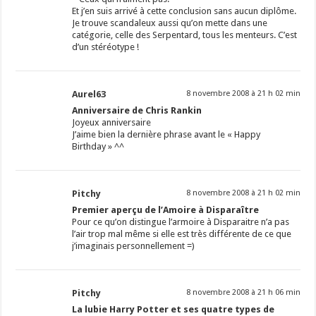
Et j’en suis arrivé à cette conclusion sans aucun diplôme.
Je trouve scandaleux aussi qu’on mette dans une
catégorie, celle des Serpentard, tous les menteurs. C’est
d’un stéréotype !
Aurel63
8 novembre 2008 à 21 h 02 min
Anniversaire de Chris Rankin
Joyeux anniversaire
J’aime bien la dernière phrase avant le « Happy
Birthday » ^^
Pitchy
8 novembre 2008 à 21 h 02 min
Premier aperçu de l’Amoire à Disparaître
Pour ce qu’on distingue l’armoire à Disparaitre n’a pas
l’air trop mal même si elle est très différente de ce que
j’imaginais personnellement =)
Pitchy
8 novembre 2008 à 21 h 06 min
La lubie Harry Potter et ses quatre types de