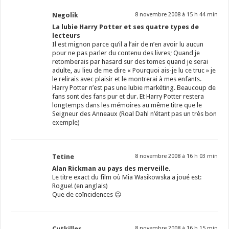
Negolik
8 novembre 2008 à 15 h 44 min
La lubie Harry Potter et ses quatre types de
lecteurs
Il est mignon parce qu’il a l’air de n’en avoir lu aucun
pour ne pas parler du contenu des livres; Quand je
retomberais par hasard sur des tomes quand je serai
adulte, au lieu de me dire « Pourquoi ais-je lu ce truc » je
le relirais avec plaisir et le montrerai à mes enfants.
Harry Potter n’est pas une lubie markéting. Beaucoup de
fans sont des fans pur et dur. Et Harry Potter restera
longtemps dans les mémoires au même titre que le
Seigneur des Anneaux (Roal Dahl n’étant pas un très bon
exemple)
Tetine
8 novembre 2008 à 16 h 03 min
Alan Rickman au pays des merveille.
Le titre exact du film où Mia Wasikowska a joué est:
Rogue! (en anglais)
Que de coïncidences 😉
Cutkiller
8 novembre 2008 à 16 h 15 min