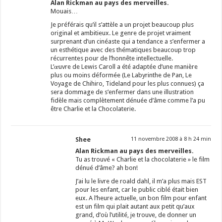
Alan Rickman au pays des merveilles.
Mouais…
Je préférais qu’il s’attèle a un projet beaucoup plus
original et ambitieux. Le genre de projet vraiment
surprenant d’un cinéaste qui a tendance a s’enfermer a
un esthétique avec des thématiques beaucoup trop
récurrentes pour de l’honnête intellectuelle.
L’œuvre de Lewis Caroll a été adaptée d’une manière
plus ou moins déformée (Le Labyrinthe de Pan, Le
Voyage de Chihiro, Tideland pour les plus connues) ça
sera dommage de s’enfermer dans une illustration
fidèle mais complètement dénuée d’âme comme l’a pu
être Charlie et la Chocolaterie.
Shee
11 novembre 2008 à 8 h 24 min
Alan Rickman au pays des merveilles.
Tu as trouvé « Charlie et la chocolaterie » le film
dénué d’âme? ah bon!
J’ai lu le livre de roald dahl, il m’a plus mais EST
pour les enfant, car le public ciblé était bien
eux. A l’heure actuelle, un bon film pour enfant
est un film qui plait autant aux petit qu’aux
grand, d’où l’utilité, je trouve, de donner un