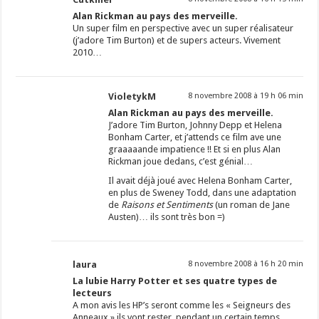
Alan Rickman au pays des merveille.
Un super film en perspective avec un super réalisateur
(j’adore Tim Burton) et de supers acteurs. Vivement
2010…
VioletykM
8 novembre 2008 à 19 h 06 min
Alan Rickman au pays des merveille.
J’adore Tim Burton, Johnny Depp et Helena
Bonham Carter, et j’attends ce film ave une
graaaaande impatience !! Et si en plus Alan
Rickman joue dedans, c’est génial…
Il avait déjà joué avec Helena Bonham Carter,
en plus de Sweney Todd, dans une adaptation
de
Raisons et Sentiments
(un roman de Jane
Austen)… ils sont très bon =)
laura
8 novembre 2008 à 16 h 20 min
La lubie Harry Potter et ses quatre types de
lecteurs
A mon avis les HP’s seront comme les « Seigneurs des
Anneaux » ils vont rester, pendant un certain temps.