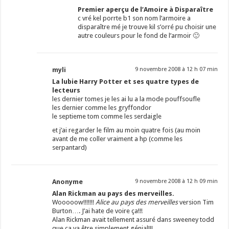
Premier aperçu de l’Amoire à Disparaître
c vré kel porrte b1 son nom l’armoire a
disparaître mé je trouve kil s’orré pu choisir une
autre couleurs pour le fond de l’armoir 🙂
myli
9 novembre 2008 à 12 h 07 min
La lubie Harry Potter et ses quatre types de
lecteurs
les dernier tomes je les ai lu a la mode pouffsoufle
les dernier comme les gryffondor
le septieme tom comme les serdaigle
et j’ai regarder le film au moin quatre fois (au moin
avant de me coller vraiment a hp (comme les
serpantard)
Anonyme
9 novembre 2008 à 12 h 09 min
Alan Rickman au pays des merveilles.
Wooooow!!!!!!!
Alice au pays
des merveilles
version Tim
Burton…. J’ai hate de voire ça!!!
Alan Rickman avait tellement assuré dans sweeney todd
que ça va être simplement génial!!!