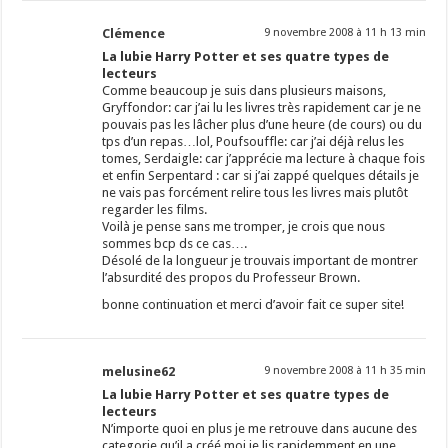
Clémence
9 novembre 2008 à 11 h 13 min
La lubie Harry Potter et ses quatre types de
lecteurs
Comme beaucoup je suis dans plusieurs maisons,
Gryffondor: car j’ai lu les livres très rapidement car je ne
pouvais pas les lâcher plus d’une heure (de cours) ou du
tps d’un repas…lol, Poufsouffle: car j’ai déjà relus les
tomes, Serdaigle: car j’apprécie ma lecture à chaque fois
et enfin Serpentard : car si j’ai zappé quelques détails je
ne vais pas forcément relire tous les livres mais plutôt
regarder les films.
Voilà je pense sans me tromper, je crois que nous
sommes bcp ds ce cas….
Désolé de la longueur je trouvais important de montrer
l’absurdité des propos du Professeur Brown.
bonne continuation et merci d’avoir fait ce super site!
melusine62
9 novembre 2008 à 11 h 35 min
La lubie Harry Potter et ses quatre types de
lecteurs
N’importe quoi en plus je me retrouve dans aucune des
categorie qu’il a créé moi je lis rapidemment en une