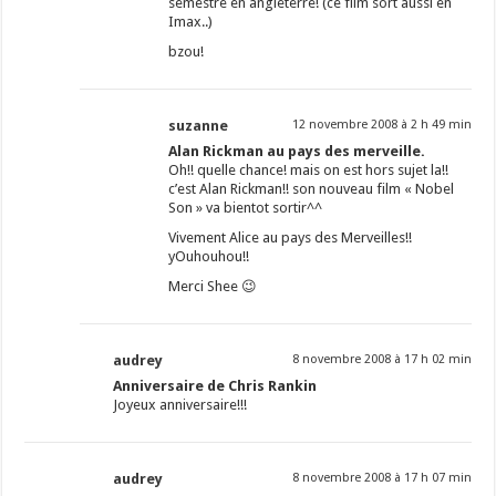
semestre en angleterre! (ce film sort aussi en
Imax..)
bzou!
suzanne
12 novembre 2008 à 2 h 49 min
Alan Rickman au pays des merveille.
Oh!! quelle chance! mais on est hors sujet la!!
c’est Alan Rickman!! son nouveau film « Nobel
Son » va bientot sortir^^
Vivement Alice au pays des Merveilles!!
yOuhouhou!!
Merci Shee 😉
audrey
8 novembre 2008 à 17 h 02 min
Anniversaire de Chris Rankin
Joyeux anniversaire!!!
audrey
8 novembre 2008 à 17 h 07 min