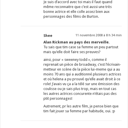
Je suis d’accord avec toi mais il faut quand
même reconnaitre que c’est aussi une très
bonne actrice et elle colle assez bien aux
personnages des films de Burton.
Shee
11 novembre 2008 à 8 h 34 min
Alan Rickman au pays des merveille.
Tu sais que tim case sa femme un peu partout
mais qu’elle doit faire ses preuves?
ainsi, pour « sweeney todd », comme il
reprenait un pièce de broadway, c’est l’écrivain-
metteur en scène de la pièce lui-meme qui a au
moins 70 ans qui a auditionné plusieurs actrices
et où helena a pu prouvé qu’elle avait droit à ce
role! J’avais vu ça a la télé sur une émission des
coulisse ou je sais plus trop, mais en tout cas
les autres actrices concurente n’étais pas des
ptit personnages!
Autrement, pr les autre film, je pense bien que
tim fait jouer sa femme par habitude, oui. :p