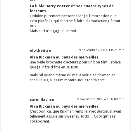
La lubie Harry Potter et ses quatre types de
lecteurs
Opinion purement personnelle : j’ai l’impression que
c’est plutôt lui qui cherche à faire du marketinng à tout
prix…
Mais ceci n’engage que moi.
elothéâtre
9 novembre 2008 à 1 h 21 min
Alan Rickman au pays des merveilles.
une belle brochette d’acteurs pour un bon film…rolala
que j’ai hâte d’être en 2010!!!!
mais j’ai quand même du mal à voir alan rickman en
chenille XD, allez tim montre-nous ton talent!!!!
carmillaslice
9 novembre 2008 à 10 h 08 min
Alan Rickman au pays des merveilles.
C’est bon, ça, que Rickman rempile avec Burton. Il avait
tellement assuré sur Sweeney Todd… Cool qu’ils re
collaborent.