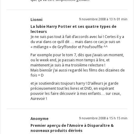
Lionni
9 novembre 2008 à 13 h 01 min
La lubie Harry Potter et ses quatre types de
lecteurs
Je ne suis pas tout à fait d’accords avec lui ! Certes il y a
du vrai dans ce qu’il dit … mais dans ce cas je suis un
« mélange » de Gryffondor et Poufsouffle ^^
Par exemple pour le tom 7, dès que j’avais un moment,
ou le week end, je passais mon temps à lire, et
maintenent je suis à ma troisième relecture !
Mais biensûr j’ai aussi regardé les films des dizaines de
fois = D
et je soutiendrais toujours harry ! D’ailleurs je garde
précieusement tout les livres et DVD, en espérant
pouvoir les faire découvrir à mes enfants… sur ceux,
Aurevoir !
Anonyme
9 novembre 2008 à 15 h 15 min
Premier aperçu de l’Amoire à Disparaître &
nouveaux produits dérivés