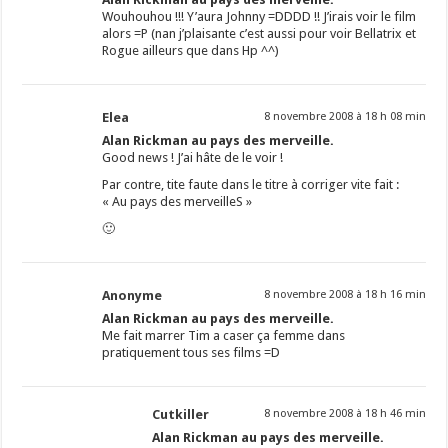
Wouhouhou !!! Y’aura Johnny =DDDD !! J’irais voir le film
alors =P (nan j’plaisante c’est aussi pour voir Bellatrix et
Rogue ailleurs que dans Hp ^^)
Elea
8 novembre 2008 à 18 h 08 min
Alan Rickman au pays des merveille.
Good news ! J’ai hâte de le voir !
Par contre, tite faute dans le titre à corriger vite fait :
« Au pays des merveilleS »
🙂
Anonyme
8 novembre 2008 à 18 h 16 min
Alan Rickman au pays des merveille.
Me fait marrer Tim a caser ça femme dans
pratiquement tous ses films =D
Cutkiller
8 novembre 2008 à 18 h 46 min
Alan Rickman au pays des merveille.