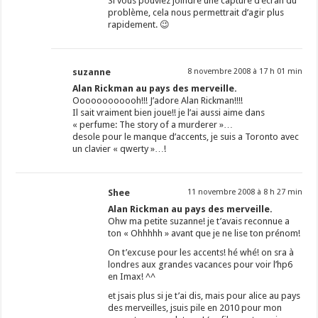
Si vous pouviez joindre une capture d’écran du
problème, cela nous permettrait d’agir plus
rapidement. 😉
suzanne
8 novembre 2008 à 17 h 01 min
Alan Rickman au pays des merveille.
Oooooooooooh!!! J’adore Alan Rickman!!!!
Il sait vraiment bien joue!! je l’ai aussi aime dans
« perfume: The story of a murderer »…
desole pour le manque d’accents, je suis a Toronto avec
un clavier « qwerty »…!
Shee
11 novembre 2008 à 8 h 27 min
Alan Rickman au pays des merveille.
Ohw ma petite suzanne! je t’avais reconnue a
ton « Ohhhhh » avant que je ne lise ton prénom!
On t’excuse pour les accents! hé whé! on sra à
londres aux grandes vacances pour voir l’hp6
en Imax! ^^
et jsais plus si je t’ai dis, mais pour alice au pays
des merveilles, jsuis pile en 2010 pour mon