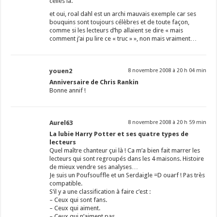
celles la.
et oui, roal dahl est un archi mauvais exemple car ses
bouquins sont toujours célèbres et de toute façon,
comme si les lecteurs d’hp allaient se dire « mais
comment j’ai pu lire ce « truc » », non mais vraiment…
youen2
8 novembre 2008 à 20 h 04 min
Anniversaire de Chris Rankin
Bonne annif !
Aurel63
8 novembre 2008 à 20 h 59 min
La lubie Harry Potter et ses quatre types de
lecteurs
Quel maître chanteur çui là ! Ca m’a bien fait marrer les
lecteurs qui sont regroupés dans les 4 maisons. Histoire
de mieux vendre ses analyses…
Je suis un Poufsouffle et un Serdaigle =D ouarf ! Pas très
compatible.
S’il y a une classification à faire c’est :
– Ceux qui sont fans.
– Ceux qui aiment.
– Ceux qui n’aiment pas.