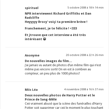
spirituel
5 octobre 2008 à 18 h 14 min
NPR interviewent Richard Griffiths et Dan
Radcliffe
Heyyyyy Brocy’ voiçi ta première brève !
Franchement, je te félicite ! <333
Et jtrouve que cet interview a été très
intérésant 😀
Anonyme
20 octobre 2008 à 22 h 26 min
De nouvelles images du film…
j’ai jamais vu autant de photos d’un même film qui n’est
même pas encore sorti! On en est à combien au
compteur, un peu plus de 1000 photos?
Miis Léa
4 novembre 2008 à 16 h 37 min
Deux nouvelles photos de Harry Potter et le
Prince de Sang-Mêlé
Ceii vraiment abusé que la scène des funérailles d’Harry
Potter soit supprimer car ceii le moment le plus touchant