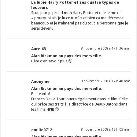
La lubie Harry Potter et ses quatre types de
lecteurs
Si un jour je prend mon Harry Potter et que je me dis
« pourquoi ais-je lu ce truc? » et bien ça me décevrait
beaucoup et je n’aimerai pas du tout la personne que je
serai devenu!
Aurel63
8 novembre 2008 à 17 h 36 min
Alan Rickman au pays des merveille.
Hâte d’en savoir plus 🙂
Anonyme
8 novembre 2008 à 17 h 40 min
Alan Rickman au pays des merveille.
Petite info!
Frances De La Tour jouera également dans le film! Celle
qui prête ses traits à la directrice de BeauxBatons dans
les films HP!!! 🙂
emilie0712
8 novembre 2008 à 18 h 05 min
Alan Rickman au pays des merveille.