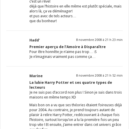
c’est un rêve!
déjà que l’histoire en elle même est plutôt spéciale, mais
alors là, ça va déménager!
et pus avec de tels acteurs…
que du bonheur!
Hadd'
8 novembre 2008 à 21 h 23 min
Premier aperçu de l’Amoire à Disparaître
Pour être honnête je n’aime pas trop… :S
Je n’imaginais vraiment pas comme ça…
Marine
8 novembre 2008 à 21 h 52 min
La lubie Harry Potter et ses quatre types de
lecteurs
Je ne suis pas d’accord non plus ! Sinon je suis dans trois
maisons en même temps XD
Mais bon on a vu que ses théories étaient foireuses déjà
pour 2004. Au contraire, je prend toujours autant de
plaisir à relire Harry Potter, redécouvrant à chaque fois
l’histoire, surtout lorsqu’on a lu la première fois un peu
trop vite ! Et ensuite, j’aime entrer dans cet univers grâce