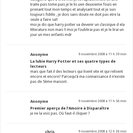
traite puis tome puis je le lis uen deuxieme fouis en
prenant tout mon temps et analysant tout et je suis
toujours fidéle , je dois sans doute ne doit pas etre la
seule a faire sa!!
moi je dis que harry potter va devenir un classique d ela
litterature non mais !! moi je l’oublirai pas et je le lirai un
jour un mes enfants mdr
Anonyme
9 novembre 2008 à 11 h 39 min
La lubie Harry Potter et ses quatre types de
lecteurs
mais que fait il des lecteurs qui lisent vite et qui relisent
encore et encore? Parcequ’à ma connaissance il n’existe
pas de 5ème maison!.
Anonyme
9 novembre 2008 à 11 h 56 min
Premier aperçu de l’Amoire à Disparaître
je ne la vois pas. Où faut-il cliquer ?
chris
9 novembre 2008 à 12 h 36 min