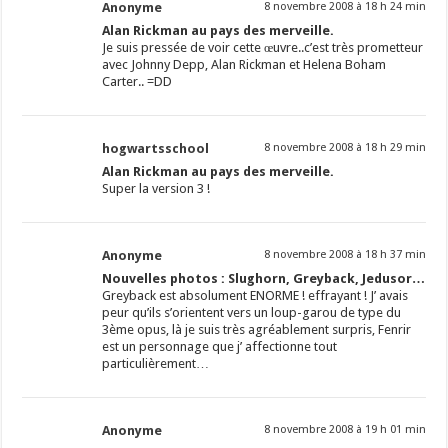
Anonyme
8 novembre 2008 à 18 h 24 min
Alan Rickman au pays des merveille.
Je suis pressée de voir cette œuvre..c’est très prometteur
avec Johnny Depp, Alan Rickman et Helena Boham
Carter.. =DD
hogwartsschool
8 novembre 2008 à 18 h 29 min
Alan Rickman au pays des merveille.
Super la version 3 !
Anonyme
8 novembre 2008 à 18 h 37 min
Nouvelles photos : Slughorn, Greyback, Jedusor…
Greyback est absolument ENORME ! effrayant ! J’ avais
peur qu’ils s’orientent vers un loup-garou de type du
3ème opus, là je suis très agréablement surpris, Fenrir
est un personnage que j’ affectionne tout
particulièrement…
Anonyme
8 novembre 2008 à 19 h 01 min