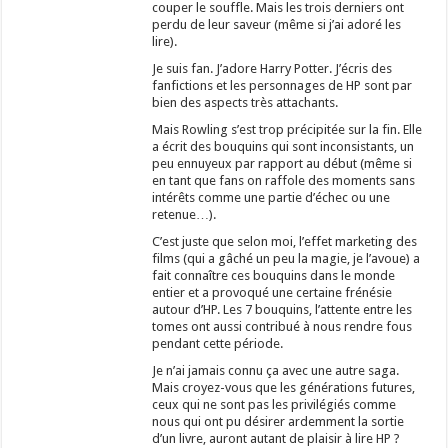
couper le souffle. Mais les trois derniers ont
perdu de leur saveur (même si j’ai adoré les
lire).
Je suis fan. J’adore Harry Potter. J’écris des
fanfictions et les personnages de HP sont par
bien des aspects très attachants.
Mais Rowling s’est trop précipitée sur la fin. Elle
a écrit des bouquins qui sont inconsistants, un
peu ennuyeux par rapport au début (même si
en tant que fans on raffole des moments sans
intérêts comme une partie d’échec ou une
retenue…).
C’est juste que selon moi, l’effet marketing des
films (qui a gâché un peu la magie, je l’avoue) a
fait connaître ces bouquins dans le monde
entier et a provoqué une certaine frénésie
autour d’HP. Les 7 bouquins, l’attente entre les
tomes ont aussi contribué à nous rendre fous
pendant cette période.
Je n’ai jamais connu ça avec une autre saga.
Mais croyez-vous que les générations futures,
ceux qui ne sont pas les privilégiés comme
nous qui ont pu désirer ardemment la sortie
d’un livre, auront autant de plaisir à lire HP ?