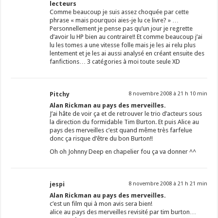
lecteurs
Comme beaucoup je suis assez choquée par cette
phrase « mais pourquoi aies-je lu ce livre? » …
Personnellement je pense pas qu’un jour je regrette
d’avoir lu HP bien au contraire!! Et comme beaucoup j’ai
lu les tomes a une vitesse folle mais je les ai relu plus
lentement et je les ai aussi analysé en créant ensuite des
fanfictions… 3 catégories à moi toute seule XD
Pitchy
8 novembre 2008 à 21 h 10 min
Alan Rickman au pays des merveilles.
J’ai hâte de voir ça et de retrouver le trio d’acteurs sous
la direction du formidable Tim Burton. Et puis Alice au
pays des merveilles c’est quand même très farfelue
donc ça risque d’être du bon Burton!!
Oh oh Johnny Deep en chapelier fou ça va donner ^^
jespi
8 novembre 2008 à 21 h 21 min
Alan Rickman au pays des merveilles.
c’est un film qui à mon avis sera bien!
alice au pays des merveilles revisité par tim burton…