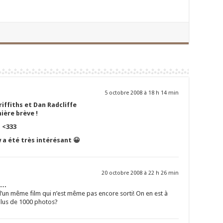
5 octobre 2008 à 18 h 14 min
iffiths et Dan Radcliffe
ière brève !
! <333
 a été très intérésant 😀
20 octobre 2008 à 22 h 26 min
m…
 d’un même film qui n’est même pas encore sorti! On en est à
lus de 1000 photos?