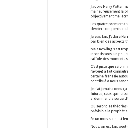
J’adore Harry Potter ma
malheureusement la pl
objectivement mal écrit
Les quatre premiers tom
derniers ont perdu de l
Je suis fan. J’adore Har
par bien des aspects tr
Mais Rowling s’est trop 
inconsistants, un peu 
raffole des moments s
C’est juste que selon m
l’avoue) a fait connaî
certaine frénésie autou
contribué à nous rendr
Je n’ai jamais connu ç
futures, ceux qui ne so
ardemment la sortie d’un
Où seront les théories
prévisible la prophétie 
En un mois si on est len
Nous, on est fan, peut