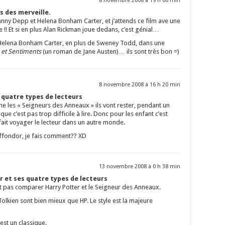
8 novembre 2008 à 19 h 06 min
s des merveille.
hnny Depp et Helena Bonham Carter, et j’attends ce film ave une
!! Et si en plus Alan Rickman joue dedans, c’est génial…
c Helena Bonham Carter, en plus de Sweney Todd, dans une
 et Sentiments
(un roman de Jane Austen)… ils sont très bon =)
8 novembre 2008 à 16 h 20 min
s quatre types de lecteurs
e les « Seigneurs des Anneaux » ils vont rester, pendant un
ue c’est pas trop difficile à lire. Donc pour les enfant c’est
 fait voyager le lecteur dans un autre monde.
riffondor, je fais comment?? XD
13 novembre 2008 à 0 h 38 min
r et ses quatre types de lecteurs
pas comparer Harry Potter et le Seigneur des Anneaux.
 Tolkien sont bien mieux que HP. Le style est la majeure
st un classique.