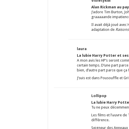
VioletykM
Alan Rickman au pay
J’adore Tim Burton, Jo
graaaaande impatience 
Il avait déjà joué ave
adaptation de
Raisons
laura
La lubie Harry Potter et se
A mon avis les HP’s seront comm
certain temps. D’une part parce q
bien, d’autre part parce que ça
J’suis est dans Pousouffle et G
Lollipop
La lubie Harry Potte
Tu ne peux décemment 
Les films et l’œuvre de
différence.
Seigneur des Anneaux e