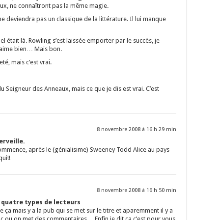
ux, ne connaîtront pas la même magie.
 deviendra pas un classique de la littérature. Il lui manque
el était là. Rowling s’est laissée emporter par le succès, je
’aime bien… Mais bon.
té, mais c’est vrai.
 du Seigneur des Anneaux, mais ce que je dis est vrai. C’est
8 novembre 2008 à 16 h 29 min
rveille.
ommence, après le (génialisime) Sweeney Todd Alice au pays
ui!!
8 novembre 2008 à 16 h 50 min
s quatre types de lecteurs
ça mais y a la pub qui se met sur le titre et aparemment il y a
uc ou on met des commentaires… Enfin je dit ça c’est pour vous