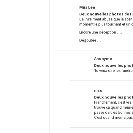
Miis Léa
Deux nouvelles photos de Ha
Ceii vraiment abusé que la scène
moment le plus touchant et un d
Encore une déception ….
Dégoutée …
Anonyme
Deux nouvelles phot
Tu veux dire les funér
nico
Deux nouvelles phot
Franchement, c’est vra
trouve ça quand même a
passé de très bonnes a
C’est quand même pas tr