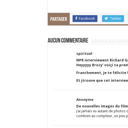
Facebook
Twitter
Partager
Aucun commentaire
spirituel
NPR interviewent Richard Gr
Heyyyyy Brocy’ voiçi ta prem
Franchement, je te félicite 
Et jtrouve que cet interview
Anonyme
De nouvelles images du fil
j’ai jamais vu autant de photos
combien au compteur, un peu p