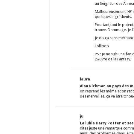
au Seigneur des Annea
Malheureusement, HP ne
quelques ingrédients.
Pourtant,tout le potenti
trouve. Dommage. Je l
Je dis ça sans méchance
Lollipop.
PS : Je ne suis une fan
L’œuvre de la Fantasy.
laura
Alan Rickman au pays des me
on reprend les même et on rec
des merveilles, ça va être tchouq
ju
La lubie Harry Potter et se
dites juste une remarque comme 
aussi des problèmes dans le tr