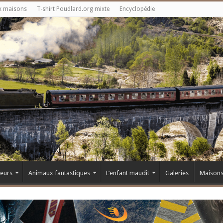
x maisons
T-shirt Poudlard.org mixte
Encyclopédie
teurs
Animaux fantastiques
L’enfant maudit
Galeries
Maison