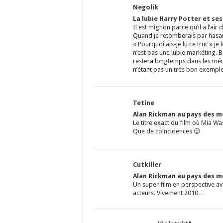
Negolik
La lubie Harry Potter et se
Il est mignon parce qu’il a l’air
Quand je retomberais par hasard
« Pourquoi ais-je lu ce truc » je 
n’est pas une lubie markéting. 
restera longtemps dans les mém
n’étant pas un très bon exempl
Tetine
Alan Rickman au pays des me
Le titre exact du film où Mia Wa
Que de coïncidences 😉
Cutkiller
Alan Rickman au pays des me
Un super film en perspective av
acteurs. Vivement 2010…