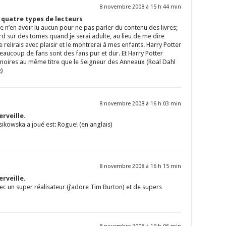
8 novembre 2008 à 15 h 44 min
s quatre types de lecteurs
 de n’en avoir lu aucun pour ne pas parler du contenu des livres;
 sur des tomes quand je serai adulte, au lieu de me dire
le relirais avec plaisir et le montrerai à mes enfants. Harry Potter
Beaucoup de fans sont des fans pur et dur. Et Harry Potter
oires au même titre que le Seigneur des Anneaux (Roal Dahl
e)
8 novembre 2008 à 16 h 03 min
rveille.
sikowska a joué est: Rogue! (en anglais)
8 novembre 2008 à 16 h 15 min
rveille.
ec un super réalisateur (j’adore Tim Burton) et de supers