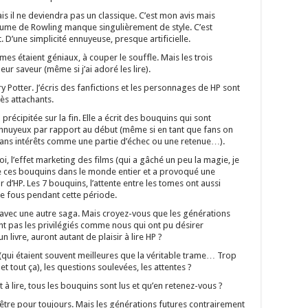
is il ne deviendra pas un classique. C’est mon avis mais
ume de Rowling manque singulièrement de style. C’est
. D’une simplicité ennuyeuse, presque artificielle.
es étaient géniaux, à couper le souffle. Mais les trois
eur saveur (même si j’ai adoré les lire).
ry Potter. J’écris des fanfictions et les personnages de HP sont
ès attachants.
précipitée sur la fin. Elle a écrit des bouquins qui sont
ennuyeux par rapport au début (même si en tant que fans on
ans intérêts comme une partie d’échec ou une retenue…).
oi, l’effet marketing des films (qui a gâché un peu la magie, je
tre ces bouquins dans le monde entier et a provoqué une
r d’HP. Les 7 bouquins, l’attente entre les tomes ont aussi
e fous pendant cette période.
a avec une autre saga. Mais croyez-vous que les générations
nt pas les privilégiés comme nous qui ont pu désirer
 livre, auront autant de plaisir à lire HP ?
 (qui étaient souvent meilleures que la véritable trame… Trop
et tout ça), les questions soulevées, les attentes ?
t à lire, tous les bouquins sont lus et qu’en retenez-vous ?
-être pour toujours. Mais les générations futures contrairement