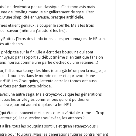
is il ne deviendra pas un classique. C’est mon avis mais
ume de Rowling manque singulièrement de style. C’est
. D’une simplicité ennuyeuse, presque artificielle.
es étaient géniaux, à couper le souffle. Mais les trois
eur saveur (même si j’ai adoré les lire).
ry Potter. J’écris des fanfictions et les personnages de HP sont
ès attachants.
précipitée sur la fin. Elle a écrit des bouquins qui sont
ennuyeux par rapport au début (même si en tant que fans on
ans intérêts comme une partie d’échec ou une retenue…).
oi, l’effet marketing des films (qui a gâché un peu la magie, je
tre ces bouquins dans le monde entier et a provoqué une
r d’HP. Les 7 bouquins, l’attente entre les tomes ont aussi
e fous pendant cette période.
a avec une autre saga. Mais croyez-vous que les générations
nt pas les privilégiés comme nous qui ont pu désirer
 livre, auront autant de plaisir à lire HP ?
 (qui étaient souvent meilleures que la véritable trame… Trop
et tout ça), les questions soulevées, les attentes ?
t à lire, tous les bouquins sont lus et qu’en retenez-vous ?
-être pour toujours. Mais les générations futures contrairement