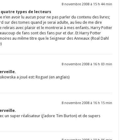
8 novembre 2008 à 15 h 44 min
s quatre types de lecteurs
 de n’en avoir lu aucun pour ne pas parler du contenu des livres;
 sur des tomes quand je serai adulte, au lieu de me dire
le relirais avec plaisir et le montrerai à mes enfants. Harry Potter
Beaucoup de fans sont des fans pur et dur. Et Harry Potter
oires au même titre que le Seigneur des Anneaux (Roal Dahl
e)
8 novembre 2008 à 16 h 03 min
rveille.
sikowska a joué est: Rogue! (en anglais)
8 novembre 2008 à 16 h 15 min
rveille.
ec un super réalisateur (j’adore Tim Burton) et de supers