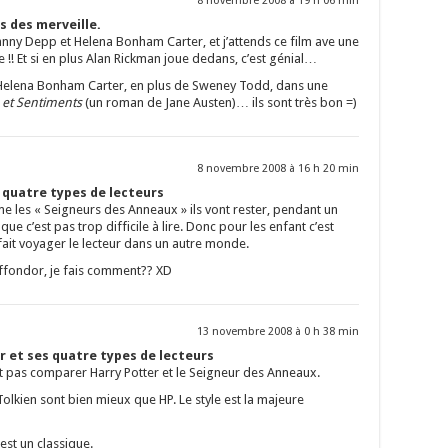
8 novembre 2008 à 19 h 06 min
s des merveille.
hnny Depp et Helena Bonham Carter, et j’attends ce film ave une
!! Et si en plus Alan Rickman joue dedans, c’est génial…
c Helena Bonham Carter, en plus de Sweney Todd, dans une
 et Sentiments
(un roman de Jane Austen)… ils sont très bon =)
8 novembre 2008 à 16 h 20 min
s quatre types de lecteurs
e les « Seigneurs des Anneaux » ils vont rester, pendant un
ue c’est pas trop difficile à lire. Donc pour les enfant c’est
 fait voyager le lecteur dans un autre monde.
riffondor, je fais comment?? XD
13 novembre 2008 à 0 h 38 min
r et ses quatre types de lecteurs
pas comparer Harry Potter et le Seigneur des Anneaux.
 Tolkien sont bien mieux que HP. Le style est la majeure
st un classique.