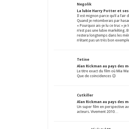
Negolik
La lubie Harry Potter et se
Il est mignon parce qu’il a l’air
Quand je retomberais par hasard
« Pourquoi ais-je lu ce truc » je 
n’est pas une lubie markéting. 
restera longtemps dans les mém
n’étant pas un très bon exempl
Tetine
Alan Rickman au pays des me
Le titre exact du film où Mia Wa
Que de coïncidences 😉
Cutkiller
Alan Rickman au pays des me
Un super film en perspective av
acteurs. Vivement 2010…