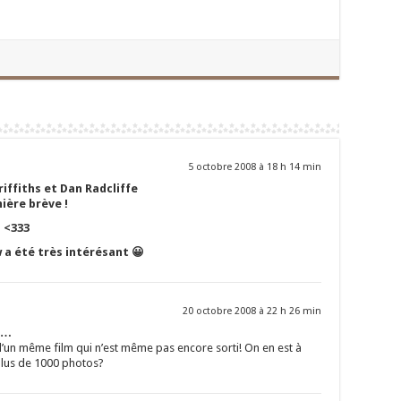
5 octobre 2008 à 18 h 14 min
iffiths et Dan Radcliffe
ière brève !
! <333
 a été très intérésant 😀
20 octobre 2008 à 22 h 26 min
m…
 d’un même film qui n’est même pas encore sorti! On en est à
lus de 1000 photos?