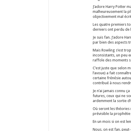
J’adore Harry Potter ma
malheureusement la pl
objectivement mal écrit
Les quatre premiers tom
derniers ont perdu de l
Je suis fan. J’adore Har
par bien des aspects tr
Mais Rowling s’est trop 
inconsistants, un peu 
raffole des moments s
C’est juste que selon m
l’avoue) a fait connaî
certaine frénésie autou
contribué à nous rendr
Je n’ai jamais connu ç
futures, ceux qui ne so
ardemment la sortie d’un
Où seront les théories
prévisible la prophétie 
En un mois si on est len
Nous, on est fan, peut