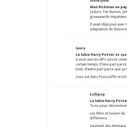
VioletykM
Alan Rickman au pay
J’adore Tim Burton, Jo
graaaaande impatience 
Il avait déjà joué ave
adaptation de
Raisons
laura
La lubie Harry Potter et se
A mon avis les HP’s seront comm
certain temps. D’une part parce q
bien, d’autre part parce que ça
J’suis est dans Pousouffle et G
Lollipop
La lubie Harry Potte
Tu ne peux décemment 
Les films et l’œuvre de
différence.
Seigneur des Anneaux e