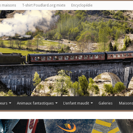
x maisons
T-shirt Poudlard.org mixte
Encyclopédie
teurs
Animaux fantastiques
L’enfant maudit
Galeries
Maison