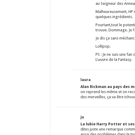
au Seigneur des Annea
Malheureusement, HP ne
quelques ingrédients.
Pourtant,tout le potenti
trouve. Dommage. Je l
Je dis ça sans méchance
Lollipop.
PS : Je ne suis une fan
L’œuvre de la Fantasy.
laura
Alan Rickman au pays des me
on reprend les même et on rec
des merveilles, ça va être tchouq
ju
La lubie Harry Potter et se
dites juste une remarque comme 
aussi des problèmes dans le tr