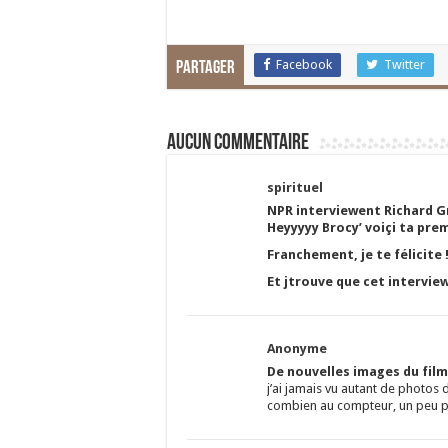
Facebook
Twitter
Partager
Aucun commentaire
spirituel
NPR interviewent Richard Gr
Heyyyyy Brocy’ voiçi ta prem
Franchement, je te félicite 
Et jtrouve que cet interview
Anonyme
De nouvelles images du fil
j’ai jamais vu autant de photos
combien au compteur, un peu p