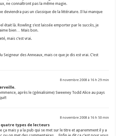
ux, ne connaîtront pas la même magie.
 deviendra pas un classique de la littérature. Il lui manque
el était là. Rowling s’est laissée emporter par le succès, je
’aime bien… Mais bon.
té, mais c’est vrai.
 du Seigneur des Anneaux, mais ce que je dis est vrai. C’est
8 novembre 2008 à 16 h 29 min
rveille.
ommence, après le (génialisime) Sweeney Todd Alice au pays
ui!!
8 novembre 2008 à 16 h 50 min
s quatre types de lecteurs
ça mais y a la pub qui se met sur le titre et aparemment il y a
uc ou on met des commentaires… Enfin je dit ça c’est pour vous