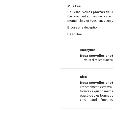
Miis Léa
Deux nouvelles photos de Ha
Ceii vraiment abusé que la scène
moment le plus touchant et un d
Encore une déception ….
Dégoutée …
Anonyme
Deux nouvelles phot
Tu veux dire les funér
nico
Deux nouvelles phot
Franchement, c’est vra
trouve ça quand même a
passé de très bonnes a
C’est quand même pas tr