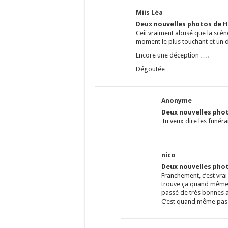
Miis Léa
Deux nouvelles photos de Ha
Ceii vraiment abusé que la scène
moment le plus touchant et un d
Encore une déception ….
Dégoutée …
Anonyme
Deux nouvelles phot
Tu veux dire les funér
nico
Deux nouvelles phot
Franchement, c’est vra
trouve ça quand même a
passé de très bonnes a
C’est quand même pas tr