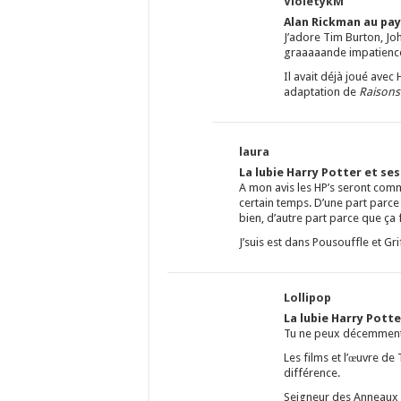
VioletykM
Alan Rickman au pay
J’adore Tim Burton, Jo
graaaaande impatience 
Il avait déjà joué ave
adaptation de
Raisons
laura
La lubie Harry Potter et se
A mon avis les HP’s seront comm
certain temps. D’une part parce q
bien, d’autre part parce que ça
J’suis est dans Pousouffle et G
Lollipop
La lubie Harry Potte
Tu ne peux décemment 
Les films et l’œuvre de
différence.
Seigneur des Anneaux e