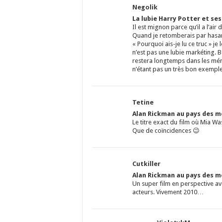
Negolik
La lubie Harry Potter et se
Il est mignon parce qu’il a l’air
Quand je retomberais par hasard
« Pourquoi ais-je lu ce truc » je 
n’est pas une lubie markéting. 
restera longtemps dans les mém
n’étant pas un très bon exempl
Tetine
Alan Rickman au pays des me
Le titre exact du film où Mia Wa
Que de coïncidences 😉
Cutkiller
Alan Rickman au pays des me
Un super film en perspective av
acteurs. Vivement 2010…