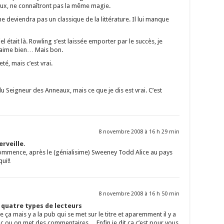
ux, ne connaîtront pas la même magie.
 deviendra pas un classique de la littérature. Il lui manque
el était là. Rowling s’est laissée emporter par le succès, je
’aime bien… Mais bon.
té, mais c’est vrai.
 du Seigneur des Anneaux, mais ce que je dis est vrai. C’est
8 novembre 2008 à 16 h 29 min
rveille.
ommence, après le (génialisime) Sweeney Todd Alice au pays
ui!!
8 novembre 2008 à 16 h 50 min
s quatre types de lecteurs
ça mais y a la pub qui se met sur le titre et aparemment il y a
uc ou on met des commentaires… Enfin je dit ça c’est pour vous