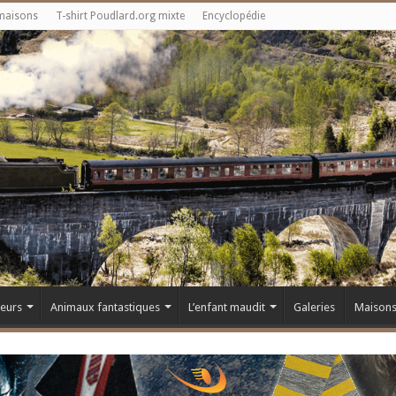
maisons
T-shirt Poudlard.org mixte
Encyclopédie
teurs
Animaux fantastiques
L’enfant maudit
Galeries
Maison