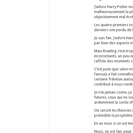
J’adore Harry Potter ma
malheureusement la pl
objectivement mal écrit
Les quatre premiers tom
derniers ont perdu de l
Je suis fan. J’adore Har
par bien des aspects tr
Mais Rowling s’est trop 
inconsistants, un peu 
raffole des moments s
C’est juste que selon m
l’avoue) a fait connaî
certaine frénésie autou
contribué à nous rendr
Je n’ai jamais connu ç
futures, ceux qui ne so
ardemment la sortie d’un
Où seront les théories
prévisible la prophétie 
En un mois si on est len
Nous, on est fan, peut