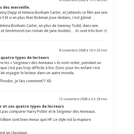
8 novembre 2008 à 19 h 06 min
s des merveille.
hnny Depp et Helena Bonham Carter, et j’attends ce film ave une
!! Et si en plus Alan Rickman joue dedans, c’est génial…
c Helena Bonham Carter, en plus de Sweney Todd, dans une
 et Sentiments
(un roman de Jane Austen)… ils sont très bon =)
8 novembre 2008 à 16 h 20 min
s quatre types de lecteurs
e les « Seigneurs des Anneaux » ils vont rester, pendant un
ue c’est pas trop difficile à lire. Donc pour les enfant c’est
 fait voyager le lecteur dans un autre monde.
riffondor, je fais comment?? XD
13 novembre 2008 à 0 h 38 min
r et ses quatre types de lecteurs
pas comparer Harry Potter et le Seigneur des Anneaux.
 Tolkien sont bien mieux que HP. Le style est la majeure
st un classique.