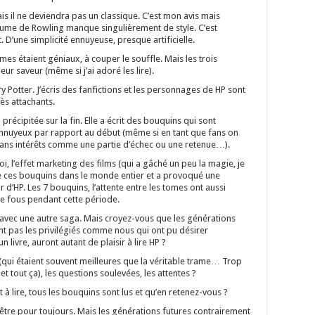
is il ne deviendra pas un classique. C’est mon avis mais
ume de Rowling manque singulièrement de style. C’est
. D’une simplicité ennuyeuse, presque artificielle.
es étaient géniaux, à couper le souffle. Mais les trois
eur saveur (même si j’ai adoré les lire).
ry Potter. J’écris des fanfictions et les personnages de HP sont
ès attachants.
précipitée sur la fin. Elle a écrit des bouquins qui sont
ennuyeux par rapport au début (même si en tant que fans on
ans intérêts comme une partie d’échec ou une retenue…).
oi, l’effet marketing des films (qui a gâché un peu la magie, je
tre ces bouquins dans le monde entier et a provoqué une
r d’HP. Les 7 bouquins, l’attente entre les tomes ont aussi
e fous pendant cette période.
a avec une autre saga. Mais croyez-vous que les générations
nt pas les privilégiés comme nous qui ont pu désirer
 livre, auront autant de plaisir à lire HP ?
 (qui étaient souvent meilleures que la véritable trame… Trop
et tout ça), les questions soulevées, les attentes ?
t à lire, tous les bouquins sont lus et qu’en retenez-vous ?
-être pour toujours. Mais les générations futures contrairement