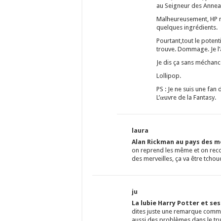
au Seigneur des Annea
Malheureusement, HP ne
quelques ingrédients.
Pourtant,tout le potenti
trouve. Dommage. Je l
Je dis ça sans méchance
Lollipop.
PS : Je ne suis une fan
L’œuvre de la Fantasy.
laura
Alan Rickman au pays des me
on reprend les même et on rec
des merveilles, ça va être tchouq
ju
La lubie Harry Potter et se
dites juste une remarque comme 
aussi des problèmes dans le tr