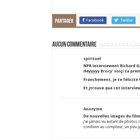
Facebook
Twitter
Partager
Aucun commentaire
spirituel
NPR interviewent Richard Gr
Heyyyyy Brocy’ voiçi ta prem
Franchement, je te félicite 
Et jtrouve que cet interview
Anonyme
De nouvelles images du fil
j’ai jamais vu autant de photos
combien au compteur, un peu p