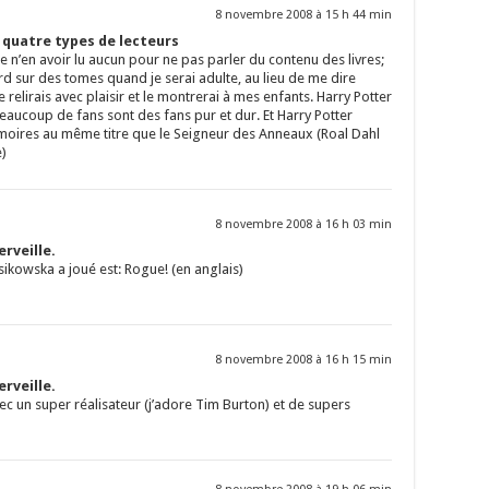
8 novembre 2008 à 15 h 44 min
s quatre types de lecteurs
 de n’en avoir lu aucun pour ne pas parler du contenu des livres;
 sur des tomes quand je serai adulte, au lieu de me dire
le relirais avec plaisir et le montrerai à mes enfants. Harry Potter
Beaucoup de fans sont des fans pur et dur. Et Harry Potter
oires au même titre que le Seigneur des Anneaux (Roal Dahl
e)
8 novembre 2008 à 16 h 03 min
rveille.
sikowska a joué est: Rogue! (en anglais)
8 novembre 2008 à 16 h 15 min
rveille.
ec un super réalisateur (j’adore Tim Burton) et de supers