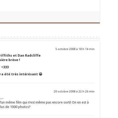
5 octobre 2008 à 18 h 14 min
iffiths et Dan Radcliffe
ière brève !
! <333
 a été très intérésant 😀
20 octobre 2008 à 22 h 26 min
m…
 d’un même film qui n’est même pas encore sorti! On en est à
lus de 1000 photos?