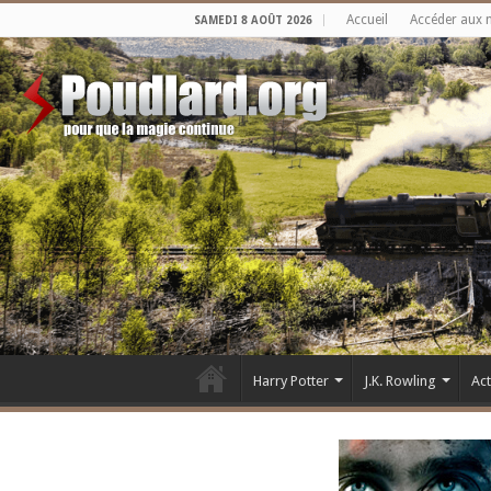
Accueil
Accéder aux 
SAMEDI 8 AOÛT 2026
Harry Potter
J.K. Rowling
Ac